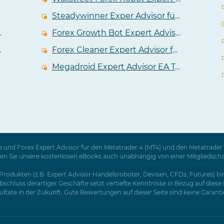
Steadywinner Exper Advisor für Metatrader 4 im Test
dvisor im Test
Forex Growth Bot Expert Advisor für den Metatrader im Test
n Metatrader 4
Forex Cleaner Expert Advisor für Metatrader im ausführlichen Test
Megadroid Expert Advisor EA Test
 und Forex Expert Advisor für den Metatrader 4 (MT4) und den Metatrader 5
Sie unsere kostenlosen eBooks auch unabhängig von einer Mitgliedschaft a
rodukten (z.B. Expert Advisor Handelsroboter, Devisen, CFDs, Futures) birg
schluss derartiger Geschäfte setzt vertiefte Kenntnisse in Bezug auf dies
tate in der Zukunft. Gute Bewertungen auf dieser Seite sind keine Garantie f