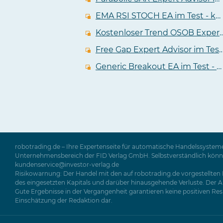
EMA RSI STOCH EA im Test - kostenloser Expert Advisor für den MT4
Kostenloser Trend OSOB Expert A
Free Gap Expert Advisor im Test - kostenloser EA für de
Generic Breakout EA im Test - kostenloser Expert Advisor mit profitablem Backtest
robotrading.de – Ihre Expertenseite für automatische Handelssysteme
Unternehmensbereich der FID Verlag GmbH. Selbstverständlich können 
kundenservice@investor-verlag.de
Risikowarnung: Der Handel mit den auf robotrading.de vorgestellten P
des eingesetzten Kapitals und darüber hinausgehende Verluste. Der Ab
Gute Ergebnisse in der Vergangenheit garantieren keine positiven Resul
Einschätzung der Redaktion dar.