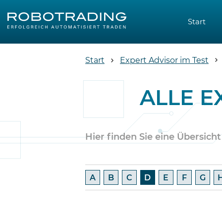
Start
Start
Expert Advisor im Test
ALLE E
Hier finden Sie eine Übersicht
A
B
C
D
E
F
G