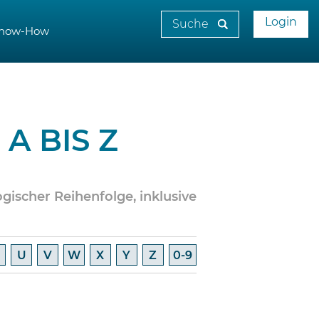
Login
now-How
A BIS Z
ogischer Reihenfolge, inklusive
U
V
W
X
Y
Z
0-9