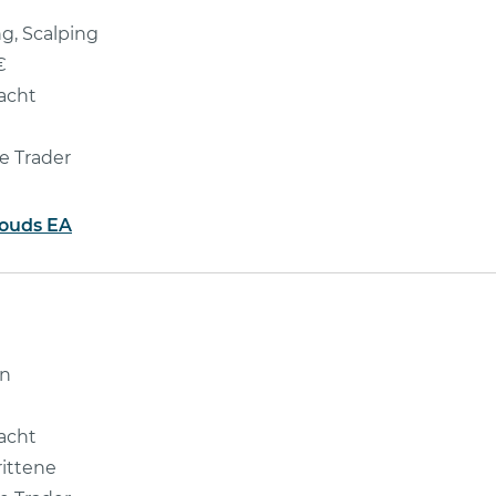
ng, Scalping
€
acht
e Trader
louds EA
on
acht
ittene