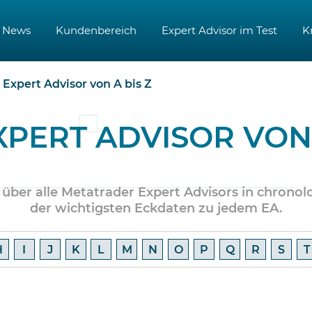
News
Kundenbereich
Expert Advisor im Test
K
Expert Advisor von A bis Z
XPERT ADVISOR VON 
 über alle Metatrader Expert Advisors in chronol
der wichtigsten Eckdaten zu jedem EA.
H
I
J
K
L
M
N
O
P
Q
R
S
T