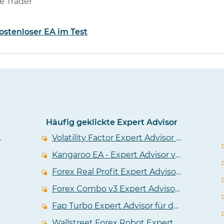
e Trader
kostenloser EA im Test
Häufig geklickte Expert Advisor
er EA im Test
Volatility Factor Expert Advisor im Test - EA von den Wallstreet Forex Machern
Kangaroo EA - Expert Advisor von Tulip FX im Test
Forex Real Profit Expert Advisor im Test - EA tradet viele Devisenpaare
Forex Combo v3 Expert Advisor in einem unabhängigem Test
A Test
Fap Turbo Expert Advisor für den Metatrader im Test
Wallstreet Forex Robot Expert Advisor im Test