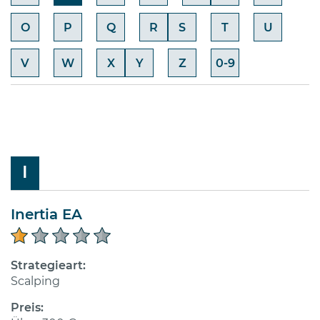
O
P
Q
R
S
T
U
V
W
X
Y
Z
0-9
I
Inertia EA
Strategieart:
Scalping
Preis: