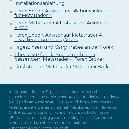
Installationsanleitung
Forex Expert Advisor Installationsanleitung
für Metatrader 4
Forex Metatrader 4 Installation Anleitung
Video
Forex Expert Advisor auf Metatrader 4
installieren Anleitung Video
Tageszinsen und Carry Trades an der Forex
Checkliste für die Suche nach dem
passendem Metatrader 4 Forex Broker
Linkliste aller Metatrader MT4 Forex Broker
robotrading.de – Ihre Expertenseite für automatische
Handelssysteme und Forex Expert Advisor für den Metatrader 4
(MT4) und den Metatrader 5 (MT5) – wird Ihnen vom Investor
Verlag präsentiert, einem Unternehmensbereich der FID Verlag
GmbH. Selbstverständlich können Sie unsere kostenlosen
eBooks auch unabhängig von einer Mitgliedschaft anfordern.
Schreiben Sie dazu bitte eine kurze E-Mail an:
kundenservice@investor-verlag.de