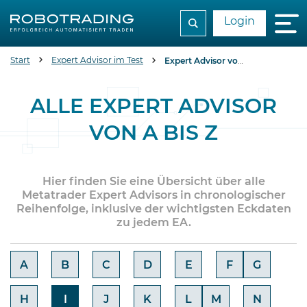
Login
Start
Expert Advisor im Test
Expert Advisor von A bis Z
ALLE EXPERT ADVISOR
VON A BIS Z
Hier finden Sie eine Übersicht über alle
Metatrader Expert Advisors in chronologischer
Reihenfolge, inklusive der wichtigsten Eckdaten
zu jedem EA.
A
B
C
D
E
F
G
H
I
J
K
L
M
N