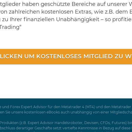
tglieder haben geschützte Bereiche auf unserer W
von zahlreichen kostenlosen Extras, wie z.B. dem 
u Ihrer finanziellen Unabhängigkeit – so profiti
Trading“
KLICKEN UM KOSTENLOSES MITGLIED ZU 
 und Forex Expert Advisor für den Metatrader 4 (MT4) und den Metatrader 5
Sie unsere kostenlosen eBooks auch unabhängig von einer Mitgliedschaft a
rodukten (z.B. Expert Advisor Handelsroboter, Devisen, CFDs, Futures) birg
schluss derartiger Geschäfte setzt vertiefte Kenntnisse in Bezug auf dies