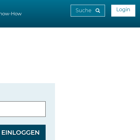
Login
now-How