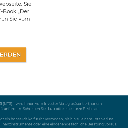
ebseite. Sie
E-Book „Der
eren Sie vom
WERDEN
 (MT5) – wird Ihnen vom Investor Verlag präsentiert, einem
nfordern. Schreiben Sie dazu bitte eine kurze E-Mail an:
t ein hohes Risiko für Ihr Vermögen, bis hin zu einem Totalverlust
e Finanzinstrumente oder eine eingehende fachliche Beratung voraus.