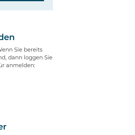
nden
enn Sie bereits
nd, dann loggen Sie
für anmelden:
er