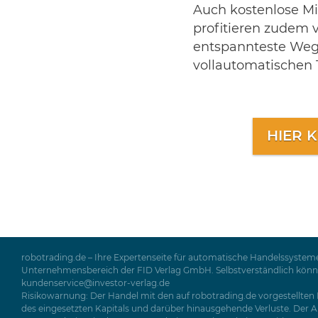
Auch kostenlose Mi
profitieren zudem 
entspannteste Weg z
vollautomatischen 
HIER 
robotrading.de – Ihre Expertenseite für automatische Handelssysteme
Unternehmensbereich der FID Verlag GmbH. Selbstverständlich können 
kundenservice@investor-verlag.de
Risikowarnung: Der Handel mit den auf robotrading.de vorgestellten P
des eingesetzten Kapitals und darüber hinausgehende Verluste. Der Ab