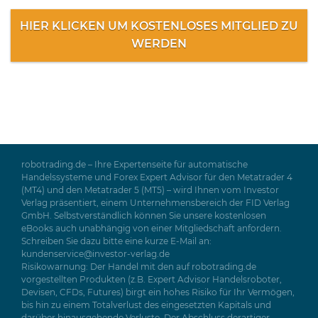
HIER KLICKEN UM KOSTENLOSES MITGLIED ZU
WERDEN
robotrading.de – Ihre Expertenseite für automatische
Handelssysteme und Forex Expert Advisor für den Metatrader 4
(MT4) und den Metatrader 5 (MT5) – wird Ihnen vom Investor
Verlag präsentiert, einem Unternehmensbereich der FID Verlag
GmbH. Selbstverständlich können Sie unsere kostenlosen
eBooks auch unabhängig von einer Mitgliedschaft anfordern.
Schreiben Sie dazu bitte eine kurze E-Mail an:
kundenservice@investor-verlag.de
Risikowarnung: Der Handel mit den auf robotrading.de
vorgestellten Produkten (z.B. Expert Advisor Handelsroboter,
Devisen, CFDs, Futures) birgt ein hohes Risiko für Ihr Vermögen,
bis hin zu einem Totalverlust des eingesetzten Kapitals und