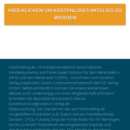
HIER KLICKEN UM KOSTENLOSES MITGLIED ZU
WERDEN
robotrading.de – Ihre Expertenseite für automatische
Handelssysteme und Forex Expert Advisor für den Metatrader 4
(MT4) und den Metatrader 5 (MT5) – wird Ihnen vom Investor
Verlag präsentiert, einem Unternehmensbereich der FID Verlag
GmbH. Selbstverständlich können Sie unsere kostenlosen
eBooks auch unabhängig von einer Mitgliedschaft anfordern.
Schreiben Sie dazu bitte eine kurze E-Mail an:
kundenservice@investor-verlag.de
Risikowarnung: Der Handel mit den auf robotrading.de
vorgestellten Produkten (z.B. Expert Advisor Handelsroboter,
Devisen, CFDs, Futures) birgt ein hohes Risiko für Ihr Vermögen,
bis hin zu einem Totalverlust des eingesetzten Kapitals und