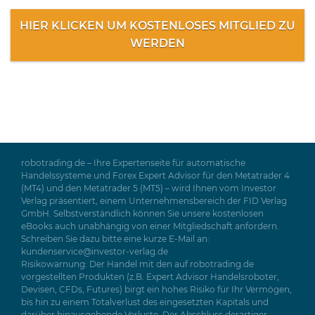
HIER KLICKEN UM KOSTENLOSES MITGLIED ZU
WERDEN
robotrading.de – Ihre Expertenseite für automatische
Handelssysteme und Forex Expert Advisor für den Metatrader 4
(MT4) und den Metatrader 5 (MT5) – wird Ihnen vom Investor
Verlag präsentiert, einem Unternehmensbereich der FID Verlag
GmbH. Selbstverständlich können Sie unsere kostenlosen
eBooks auch unabhängig von einer Mitgliedschaft anfordern.
Schreiben Sie dazu bitte eine kurze E-Mail an:
kundenservice@investor-verlag.de
Risikowarnung: Der Handel mit den auf robotrading.de
vorgestellten Produkten (z.B. Expert Advisor Handelsroboter,
Devisen, CFDs, Futures) birgt ein hohes Risiko für Ihr Vermögen,
bis hin zu einem Totalverlust des eingesetzten Kapitals und