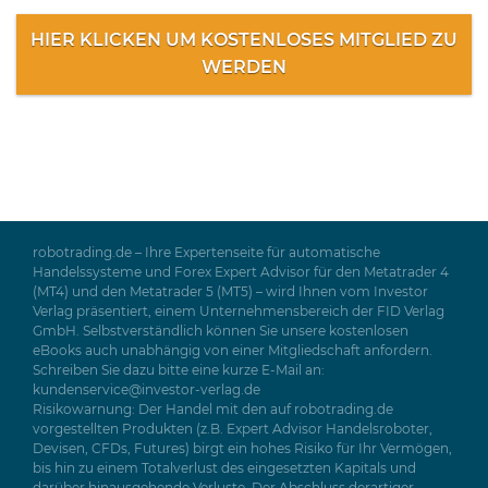
HIER KLICKEN UM KOSTENLOSES MITGLIED ZU
WERDEN
robotrading.de – Ihre Expertenseite für automatische
Handelssysteme und Forex Expert Advisor für den Metatrader 4
(MT4) und den Metatrader 5 (MT5) – wird Ihnen vom Investor
Verlag präsentiert, einem Unternehmensbereich der FID Verlag
GmbH. Selbstverständlich können Sie unsere kostenlosen
eBooks auch unabhängig von einer Mitgliedschaft anfordern.
Schreiben Sie dazu bitte eine kurze E-Mail an:
kundenservice@investor-verlag.de
Risikowarnung: Der Handel mit den auf robotrading.de
vorgestellten Produkten (z.B. Expert Advisor Handelsroboter,
Devisen, CFDs, Futures) birgt ein hohes Risiko für Ihr Vermögen,
bis hin zu einem Totalverlust des eingesetzten Kapitals und