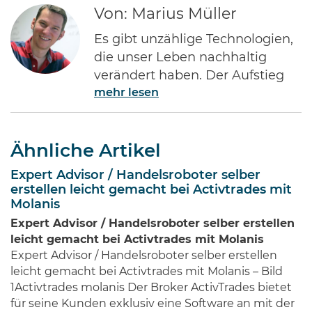
Von: Marius Müller
Es gibt unzählige Technologien,
die unser Leben nachhaltig
verändert haben. Der Aufstieg
mehr lesen
des Internets gehört ohne Frage
zu den Bedeutendsten. Namen
wie Jeff Bezos von Amazon oder
Ähnliche Artikel
Bill Gates von Microsoft dürften
jedem Investor geläufig sein.
Expert Advisor / Handelsroboter selber
Diese Männer haben Imperien
erstellen leicht gemacht bei Activtrades mit
erschaffen und gleichzeitig
Molanis
Millionen von Anlegern auf der
Expert Advisor / Handelsroboter selber erstellen
ganzen Welt …
leicht gemacht bei Activtrades mit Molanis
Expert Advisor / Handelsroboter selber erstellen
leicht gemacht bei Activtrades mit Molanis – Bild
1Activtrades molanis Der Broker ActivTrades bietet
für seine Kunden exklusiv eine Software an mit der