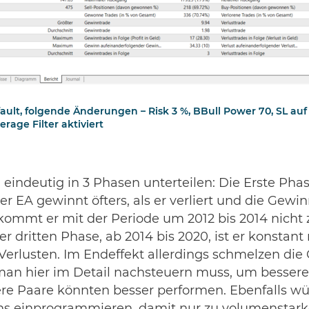
ault, folgende Änderungen – Risk 3 %, BBull Power 70, SL auf 
rage Filter aktiviert
indeutig in 3 Phasen unterteilen: Die Erste Phase
er EA gewinnt öfters, als er verliert und die Gewi
kommt er mit der Periode um 2012 bis 2014 nicht z
der dritten Phase, ab 2014 bis 2020, ist er konsta
Verlusten. Im Endeffekt allerdings schmelzen di
s man hier im Detail nachsteuern muss, um besser
ere Paare könnten besser performen. Ebenfalls wü
sions einprogrammieren, damit nur zu volumenstar