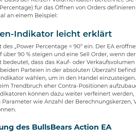
uf Basis der Kerzen-Volumendaten berechnet. Sie
Percentage) für das Öffnen von Orders definieren
mal an einem Beispiel:
n-Indikator leicht erklärt
t des „Power Percentage = 90“ ein. Der EA eröffne
f über 90 % steigen und eine Sell Order, wenn de
rt bedeutet, dass das Kauf- oder Verkaufsvolumen
r beiden Parteien in der absoluten Überzahl befin
Indikator wählen, um in den Handel einzusteigen. 
beim Trendbruch eher Contra-Positionen aufzubaue
ndikatoren können dazu weiter verfeinert werden,
 Parameter wie Anzahl der Berechnungskerzen, 
önnen.
ung des BullsBears Action EA