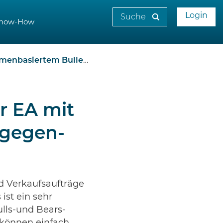
Login
now-How
llen-gegen-Bären-Indikator
r EA mit
-gegen-
d Verkaufsaufträge
ist ein sehr
lls-und Bears-