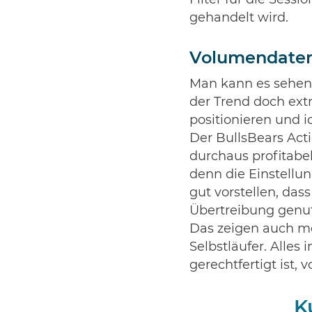
gehandelt wird.
Volumendaten z
Man kann es sehen, 
der Trend doch ext
positionieren und i
Der BullsBears Acti
durchaus profitabel
denn die Einstellun
gut vorstellen, das
Übertreibung genut
Das zeigen auch mei
Selbstläufer. Alles
gerechtfertigt ist, 
K