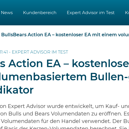
News
Kundenbereich
Expert Advisor im Test
K
BullsBears Action EA – kostenloser EA mit einem volumenbasiertem Bu
11:41 -
EXPERT ADVISOR IM TEST
s Action EA – kostenlose
lumenbasiertem Bullen
ikator
ion Expert Advisor wurde entwickelt, um Kauf- un
on Bulls und Bears Volumendaten zu eröffnen. Es 
as Volumendaten für den Handel verwendet. Der Bu