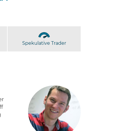
Spekulative Trader
er
ff
g