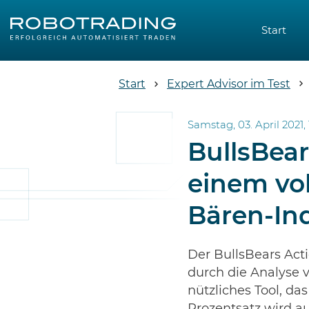
Start
Start
Expert Advisor im Test
Samstag, 03. April 2021, 
BullsBear
einem vo
Bären-Ind
Der BullsBears Act
durch die Analyse v
nützliches Tool, d