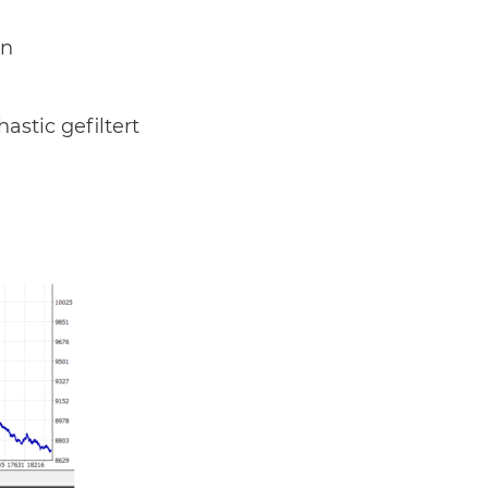
en
stic gefiltert