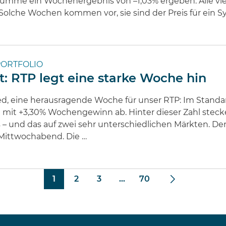
 Summe ein Wochenergebnis von –1,03% ergeben. Alle vier 
 Solche Wochen kommen vor, sie sind der Preis für ein S
ORTFOLIO
t: RTP legt eine starke Woche hin
ed, eine herausragende Woche für unser RTP: Im Standa
he mit +3,30% Wochengewinn ab. Hinter dieser Zahl stec
 – und das auf zwei sehr unterschiedlichen Märkten. 
Mittwochabend. Die …
1
2
3
...
70