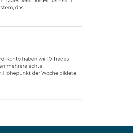
Trades liefen ins Minus – sehr
ystem, das …
rd-Konto haben wir 10 Trades
ken mehrere echte
Den Höhepunkt der Woche bildete