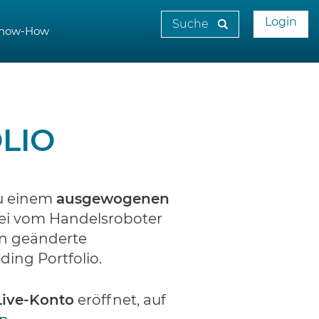
Login
now-How
LIO
zu einem
ausgewogenen
bei vom Handelsroboter
an geänderte
ing Portfolio.
Live-Konto
eröffnet, auf