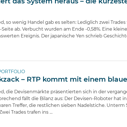
rdert das System heraus – die kürze
d, so wenig Handel gab es selten: Lediglich zwei Trades 
Seite ab. Verbucht wurden am Ende -0,58%. Eine kleine
erten Ereignis. Der japanische Yen schrieb Geschichte
PORTFOLIO
kzack – RTP kommt mit einem blau
ed, die Devisenmärkte präsentierten sich in der verg
echend fällt die Bilanz aus: Der Devisen-Roboter hat
aren Treffer, die restlichen sieben Nadelstiche. Unterm 
wei Trades trafen ins …