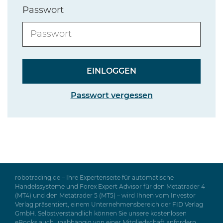
Passwort
Passwort vergessen
robotrading.de – Ihre Expertenseite für automatische
Handelssysteme und Forex Expert Advisor für den Metatrader 4
(MT4) und den Metatrader 5 (MT5) – wird Ihnen vom Investor
Verlag präsentiert, einem Unternehmensbereich der FID Verlag
GmbH. Selbstverständlich können Sie unsere kostenlosen
eBooks auch unabhängig von einer Mitgliedschaft anfordern.