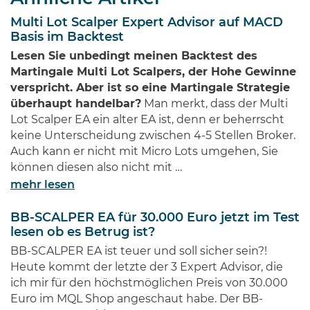
jedem Investor geläufig sein.
Multi Lot Scalper Expert Advisor auf MACD
Diese Männer haben Imperien
Basis im Backtest
erschaffen und gleichzeitig
Lesen Sie unbedingt meinen Backtest des
Millionen von Anlegern auf der
Martingale Multi Lot Scalpers, der Hohe Gewinne
ganzen Welt …
verspricht. Aber ist so eine Martingale Strategie
überhaupt handelbar?
Man merkt, dass der Multi
Lot Scalper EA ein alter EA ist, denn er beherrscht
keine Unterscheidung zwischen 4-5 Stellen Broker.
Auch kann er nicht mit Micro Lots umgehen, Sie
können diesen also nicht mit …
mehr lesen
BB-SCALPER EA für 30.000 Euro jetzt im Test
lesen ob es Betrug ist?
BB-SCALPER EA ist teuer und soll sicher sein?!
Heute kommt der letzte der 3 Expert Advisor, die
ich mir für den höchstmöglichen Preis von 30.000
Euro im MQL Shop angeschaut habe. Der BB-