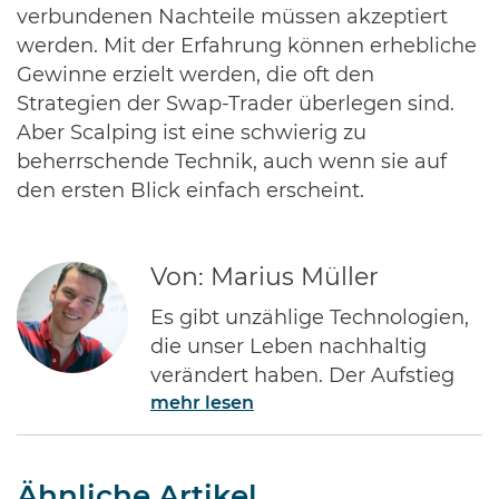
verbundenen Nachteile müssen akzeptiert
werden. Mit der Erfahrung können erhebliche
Gewinne erzielt werden, die oft den
Strategien der Swap-Trader überlegen sind.
Aber Scalping ist eine schwierig zu
beherrschende Technik, auch wenn sie auf
den ersten Blick einfach erscheint.
Von: Marius Müller
Es gibt unzählige Technologien,
die unser Leben nachhaltig
verändert haben. Der Aufstieg
mehr lesen
des Internets gehört ohne Frage
zu den Bedeutendsten. Namen
wie Jeff Bezos von Amazon oder
Ähnliche Artikel
Bill Gates von Microsoft dürften