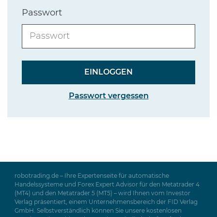
Passwort
Passwort vergessen
robotrading.de – Ihre Expertenseite für automatische
Handelssysteme und Forex Expert Advisor für den Metatrader 4
(MT4) und den Metatrader 5 (MT5) – wird Ihnen vom Investor
Verlag präsentiert, einem Unternehmensbereich der FID Verlag
GmbH. Selbstverständlich können Sie unsere kostenlosen