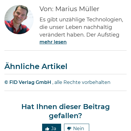
Von: Marius Müller
Es gibt unzählige Technologien,
die unser Leben nachhaltig
verändert haben. Der Aufstieg
mehr lesen
des Internets gehört ohne Frage
zu den Bedeutendsten. Namen
wie Jeff Bezos von Amazon oder
Ähnliche Artikel
Bill Gates von Microsoft dürften
jedem Investor geläufig sein.
Diese Männer haben Imperien
© FID Verlag GmbH
, alle Rechte vorbehalten
erschaffen und gleichzeitig
Millionen von Anlegern auf der
ganzen Welt …
Hat Ihnen dieser Beitrag
gefallen?
Ja
Nein