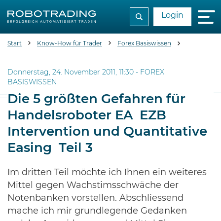
Login
Start
Know-How für Trader
Forex Basiswissen
Die 5 größt
Donnerstag, 24. November 2011, 11:30 -
FOREX
BASISWISSEN
Die 5 größten Gefahren für
Handelsroboter EA  EZB
Intervention und Quantitative
Easing  Teil 3
Im dritten Teil möchte ich Ihnen ein weiteres
Mittel gegen Wachstimsschwäche der
Notenbanken vorstellen. Abschliessend
mache ich mir grundlegende Gedanken