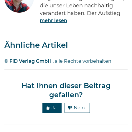
die unser Leben nachhaltig
verändert haben. Der Aufstieg
mehr lesen
des Internets gehört ohne Frage
zu den Bedeutendsten. Namen
wie Jeff Bezos von Amazon oder
Ähnliche Artikel
Bill Gates von Microsoft dürften
jedem Investor geläufig sein.
Diese Männer haben Imperien
© FID Verlag GmbH
, alle Rechte vorbehalten
erschaffen und gleichzeitig
Millionen von Anlegern auf der
ganzen Welt …
Hat Ihnen dieser Beitrag
gefallen?
Ja
Nein