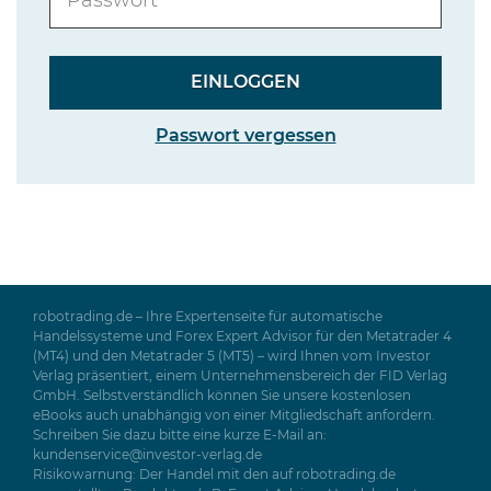
Passwort vergessen
robotrading.de – Ihre Expertenseite für automatische
Handelssysteme und Forex Expert Advisor für den Metatrader 4
(MT4) und den Metatrader 5 (MT5) – wird Ihnen vom Investor
Verlag präsentiert, einem Unternehmensbereich der FID Verlag
GmbH. Selbstverständlich können Sie unsere kostenlosen
eBooks auch unabhängig von einer Mitgliedschaft anfordern.
Schreiben Sie dazu bitte eine kurze E-Mail an:
kundenservice@investor-verlag.de
Risikowarnung: Der Handel mit den auf robotrading.de