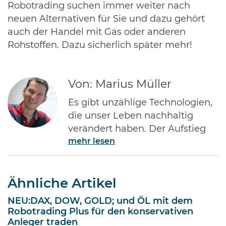
Robotrading suchen immer weiter nach
neuen Alternativen für Sie und dazu gehört
auch der Handel mit Gas oder anderen
Rohstoffen. Dazu sicherlich später mehr!
Von: Marius Müller
Es gibt unzählige Technologien,
die unser Leben nachhaltig
verändert haben. Der Aufstieg
mehr lesen
des Internets gehört ohne Frage
zu den Bedeutendsten. Namen
wie Jeff Bezos von Amazon oder
Ähnliche Artikel
Bill Gates von Microsoft dürften
jedem Investor geläufig sein.
NEU:DAX, DOW, GOLD; und ÖL mit dem
Diese Männer haben Imperien
Robotrading Plus für den konservativen
erschaffen und gleichzeitig
Anleger traden