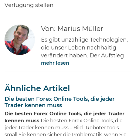
Verfügung stellen.
Von: Marius Müller
Es gibt unzählige Technologien,
die unser Leben nachhaltig
verändert haben. Der Aufstieg
mehr lesen
des Internets gehört ohne Frage
zu den Bedeutendsten. Namen
wie Jeff Bezos von Amazon oder
Ähnliche Artikel
Bill Gates von Microsoft dürften
jedem Investor geläufig sein.
Die besten Forex Online Tools, die jeder
Diese Männer haben Imperien
Trader kennen muss
erschaffen und gleichzeitig
Die besten Forex Online Tools, die jeder Trader
Millionen von Anlegern auf der
kennen muss
Die besten Forex Online Tools, die
ganzen Welt …
jeder Trader kennen muss – Bild 1Roboter tools
small Sie kennen sicher die Problematik, wenn Sie