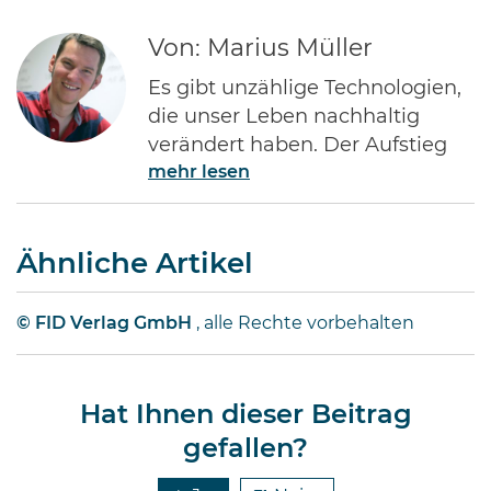
Von: Marius Müller
Es gibt unzählige Technologien,
die unser Leben nachhaltig
verändert haben. Der Aufstieg
mehr lesen
des Internets gehört ohne Frage
zu den Bedeutendsten. Namen
wie Jeff Bezos von Amazon oder
Ähnliche Artikel
Bill Gates von Microsoft dürften
jedem Investor geläufig sein.
Diese Männer haben Imperien
© FID Verlag GmbH
, alle Rechte vorbehalten
erschaffen und gleichzeitig
Millionen von Anlegern auf der
ganzen Welt …
Hat Ihnen dieser Beitrag
gefallen?