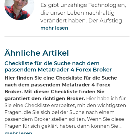
Es gibt unzählige Technologien,
die unser Leben nachhaltig
verändert haben. Der Aufstieg
mehr lesen
des Internets gehört ohne Frage
zu den Bedeutendsten. Namen
wie Jeff Bezos von Amazon oder
Ähnliche Artikel
Bill Gates von Microsoft dürften
jedem Investor geläufig sein.
Checkliste für die Suche nach dem
Diese Männer haben Imperien
passendem Metatrader 4 Forex Broker
erschaffen und gleichzeitig
Hier finden Sie eine Checkliste für die Suche
Millionen von Anlegern auf der
nach dem passendem Metatrader 4 Forex
ganzen Welt …
Broker. Mit dieser Checkliste finden Sie
garantiert den richtigen Broker.
Hier habe ich für
Sie eine Checkliste erarbeitet, mit den wichtigsten
Fragen, die Sie sich bei der Suche nach einem
passendem Broker stellen sollten. Wenn Sie diese
Fragen für sich geklärt haben, dann können Sie …
mehr lesen