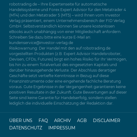
robotrading.de – Ihre Expertenseite für automatische
Handelssysteme und Forex Expert Advisor für den Metatrader 4
(MT4) und den Metatrader 5 (MT5) – wird Ihnen vom Investor
Verlag präsentiert, einem Unternehmensbereich der FID Verlag
GmbH. Selbstverständlich können Sie unsere kostenlosen
eBooks auch unabhängig von einer Mitgliedschaft anfordern.
Schreiben Sie dazu bitte eine kurze E-Mail an:
kundenservice@investor-verlag.de
Risikowarnung: Der Handel mit den auf robotrading.de
vorgestellten Produkten (z.B. Expert Advisor Handelsroboter,
Devisen, CFDs, Futures) birgt ein hohes Risiko für Ihr Vermögen,
bis hin zu einem Totalverlust des eingesetzten Kapitals und
darüber hinausgehende Verluste. Der Abschluss derartiger
Geschäfte setzt vertiefte Kenntnisse in Bezug auf diese
Finanzinstrumente oder eine eingehende fachliche Beratung
voraus. Gute Ergebnisse in der Vergangenheit garantieren keine
positiven Resultate in der Zukunft. Gute Bewertungen auf dieser
Seite sind keine Garantie für Handelserfolg, sondern stellen
lediglich die individuelle Einschätzung der Redaktion dar.
ÜBER UNS
FAQ
ARCHIV
AGB
DISCLAIMER
DATENSCHUTZ
IMPRESSUM