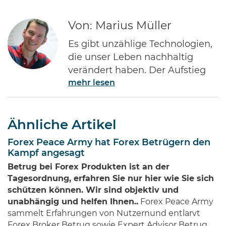
Von: Marius Müller
Es gibt unzählige Technologien,
die unser Leben nachhaltig
verändert haben. Der Aufstieg
mehr lesen
des Internets gehört ohne Frage
zu den Bedeutendsten. Namen
wie Jeff Bezos von Amazon oder
Ähnliche Artikel
Bill Gates von Microsoft dürften
jedem Investor geläufig sein.
Forex Peace Army hat Forex Betrügern den
Diese Männer haben Imperien
Kampf angesagt
erschaffen und gleichzeitig
Betrug bei Forex Produkten ist an der
Millionen von Anlegern auf der
Tagesordnung, erfahren Sie nur hier wie Sie sich
ganzen Welt …
schützen können. Wir sind objektiv und
unabhängig und helfen Ihnen..
Forex Peace Army
sammelt Erfahrungen von Nutzernund entlarvt
Forex Broker Betrug sowie Expert Advisor Betrug