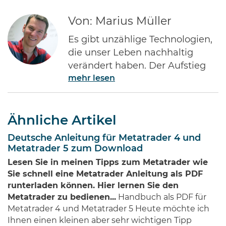
Von: Marius Müller
Es gibt unzählige Technologien,
die unser Leben nachhaltig
verändert haben. Der Aufstieg
mehr lesen
des Internets gehört ohne Frage
zu den Bedeutendsten. Namen
wie Jeff Bezos von Amazon oder
Ähnliche Artikel
Bill Gates von Microsoft dürften
jedem Investor geläufig sein.
Deutsche Anleitung für Metatrader 4 und
Diese Männer haben Imperien
Metatrader 5 zum Download
erschaffen und gleichzeitig
Lesen Sie in meinen Tipps zum Metatrader wie
Millionen von Anlegern auf der
Sie schnell eine Metatrader Anleitung als PDF
ganzen Welt …
runterladen können. Hier lernen Sie den
Metatrader zu bedienen...
Handbuch als PDF für
Metatrader 4 und Metatrader 5 Heute möchte ich
Ihnen einen kleinen aber sehr wichtigen Tipp