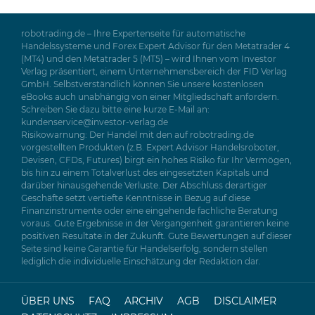
robotrading.de – Ihre Expertenseite für automatische
Handelssysteme und Forex Expert Advisor für den Metatrader 4
(MT4) und den Metatrader 5 (MT5) – wird Ihnen vom Investor
Verlag präsentiert, einem Unternehmensbereich der FID Verlag
GmbH. Selbstverständlich können Sie unsere kostenlosen
eBooks auch unabhängig von einer Mitgliedschaft anfordern.
Schreiben Sie dazu bitte eine kurze E-Mail an:
kundenservice@investor-verlag.de
Risikowarnung: Der Handel mit den auf robotrading.de
vorgestellten Produkten (z.B. Expert Advisor Handelsroboter,
Devisen, CFDs, Futures) birgt ein hohes Risiko für Ihr Vermögen,
bis hin zu einem Totalverlust des eingesetzten Kapitals und
darüber hinausgehende Verluste. Der Abschluss derartiger
Geschäfte setzt vertiefte Kenntnisse in Bezug auf diese
Finanzinstrumente oder eine eingehende fachliche Beratung
voraus. Gute Ergebnisse in der Vergangenheit garantieren keine
positiven Resultate in der Zukunft. Gute Bewertungen auf dieser
Seite sind keine Garantie für Handelserfolg, sondern stellen
lediglich die individuelle Einschätzung der Redaktion dar.
ÜBER UNS
FAQ
ARCHIV
AGB
DISCLAIMER