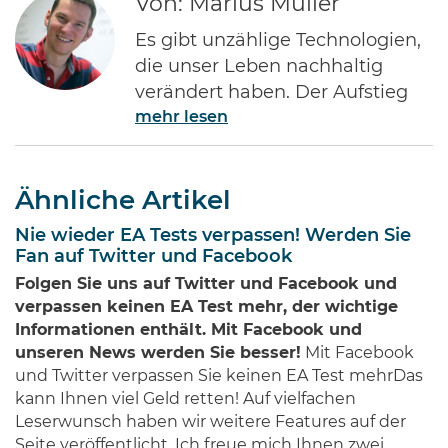
Von: Marius Müller
Es gibt unzählige Technologien,
die unser Leben nachhaltig
verändert haben. Der Aufstieg
mehr lesen
des Internets gehört ohne Frage
zu den Bedeutendsten. Namen
wie Jeff Bezos von Amazon oder
Ähnliche Artikel
Bill Gates von Microsoft dürften
jedem Investor geläufig sein.
Nie wieder EA Tests verpassen! Werden Sie
Diese Männer haben Imperien
Fan auf Twitter und Facebook
erschaffen und gleichzeitig
Folgen Sie uns auf Twitter und Facebook und
Millionen von Anlegern auf der
verpassen keinen EA Test mehr, der wichtige
ganzen Welt …
Informationen enthält. Mit Facebook und
unseren News werden Sie besser!
Mit Facebook
und Twitter verpassen Sie keinen EA Test mehrDas
kann Ihnen viel Geld retten! Auf vielfachen
Leserwunsch haben wir weitere Features auf der
Seite veröffentlicht. Ich freue mich Ihnen zwei