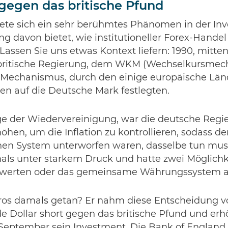
gegen das britische Pfund
nete sich ein sehr berühmtes Phänomen in der In
ung davon bietet, wie institutioneller Forex-Hande
Lassen Sie uns etwas Kontext liefern: 1990, mitten
e britische Regierung, dem WKM (Wechselkursme
 Mechanismus, durch den einige europäische Länd
n auf die Deutsche Mark festlegten.
ge der Wiedervereinigung, war die deutsche Reg
höhen, um die Inflation zu kontrollieren, sodass de
en System unterworfen waren, dasselbe tun muss
ls unter starkem Druck und hatte zwei Möglichk
uwerten oder das gemeinsame Währungssystem a
ros damals getan? Er nahm diese Entscheidung 
arde Dollar short gegen das britische Pfund und er
 September sein Investment. Die Bank of England 