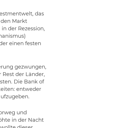
vestmentwelt, das
l den Markt
 in der Rezession,
chanismus)
er einen festen
ierung gezwungen,
r Rest der Länder,
ten. Die Bank of
eiten: entweder
ufzugeben.
vorweg und
höhte in der Nacht
wollte dieser