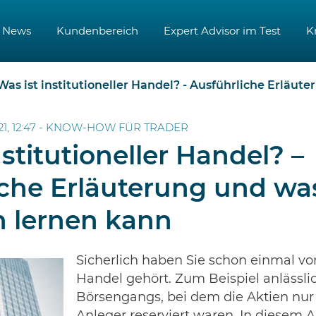
News
Kundenbereich
Expert Advisor im Test
K
Was ist institutioneller Handel? - Ausführliche Erläuterung und was 
1, 12:47 -
KNOW-HOW FÜR TRADER
nstitutioneller Handel? –
iche Erläuterung und w
n lernen kann
Sicherlich haben Sie schon einmal vom
Handel gehört. Zum Beispiel anlässli
Börsengangs, bei dem die Aktien nur f