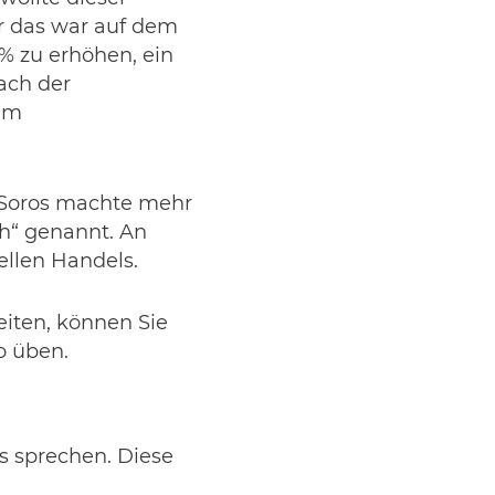
r das war auf dem
 % zu erhöhen, ein
nach der
dem
d Soros machte mehr
ch“ genannt. An
ellen Handels.
eiten, können Sie
o üben.
s sprechen. Diese