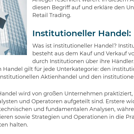
Anleger reserviert waren. In diesem Ar
diesen Begriff auf und erkläre den U
Retail Trading.
Institutioneller Handel:
Was ist institutioneller Handel? Insti
besteht aus dem Kauf und Verkauf v
durch Institutionen über ihre Händler
m Handel gilt für jede Unterkategorie: den institut
nstitutionellen Aktienhandel und den institution
e Handel wird von großen Unternehmen praktiziert
alysten und Operatoren aufgeteilt sind. Erstere w
technischen und fundamentalen Analysen, währen
ieren sowie Strategien und Operationen in die Pr
ten halten.