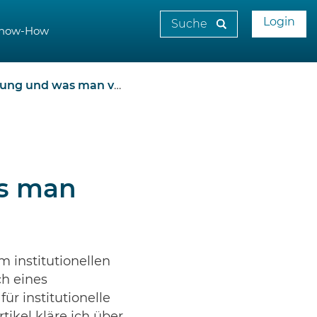
Login
now-How
man von Ihnen lernen kann
as man
 institutionellen
ch eines
ür institutionelle