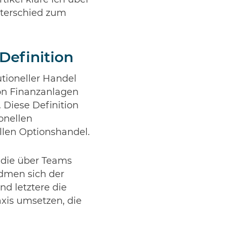
tikel kläre ich über
nterschied zum
 Definition
tutioneller Handel
on Finanzanlagen
. Diese Definition
ionellen
ellen Optionshandel.
, die über Teams
idmen sich der
d letztere die
axis umsetzen, die