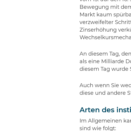
Bewegung mit dem 
Markt kaum spürbar,
verzweifelter Schri
Zinserhöhung verkü
Wechselkursmecha
An diesem Tag, dem
als eine Milliarde 
diesem Tag wurde So
Auch wenn Sie wede
diese und andere S
Arten des inst
Im Allgemeinen kan
sind wie folgt: