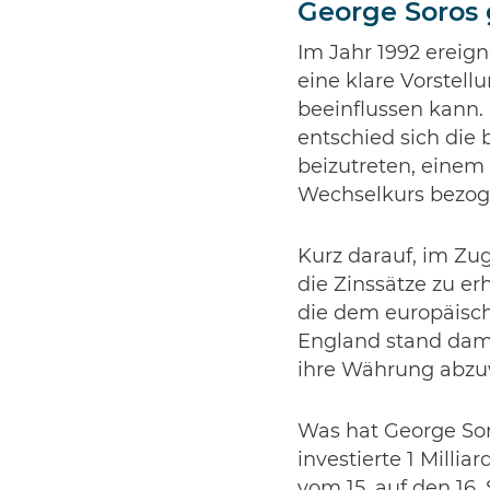
George Soros 
Im Jahr 1992 ereig
eine klare Vorstell
beeinflussen kann. 
entschied sich di
beizutreten, einem
Wechselkurs bezoge
Kurz darauf, im Zu
die Zinssätze zu er
die dem europäisch
England stand dama
ihre Währung abz
Was hat George So
investierte 1 Milli
vom 15. auf den 16.