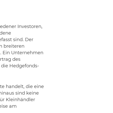
iedener Investoren,
edene
asst sind. Der
m breiteren
. Ein Unternehmen
ertrag des
, die Hedgefonds-
te handelt, die eine
hinaus sind keine
für Kleinhändler
eise am