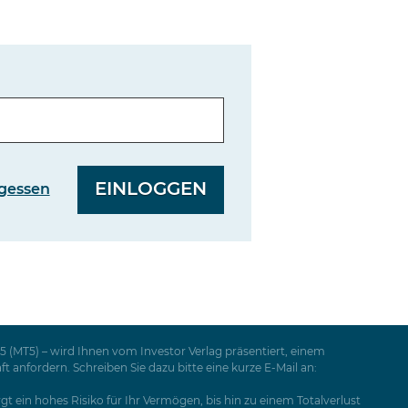
gessen
 (MT5) – wird Ihnen vom Investor Verlag präsentiert, einem
nfordern. Schreiben Sie dazu bitte eine kurze E-Mail an:
t ein hohes Risiko für Ihr Vermögen, bis hin zu einem Totalverlust