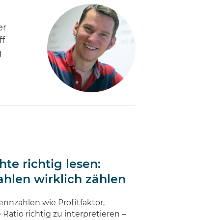
er
ff
g
te richtig lesen:
hlen wirklich zählen
ennzahlen wie Profitfaktor,
tio richtig zu interpretieren –