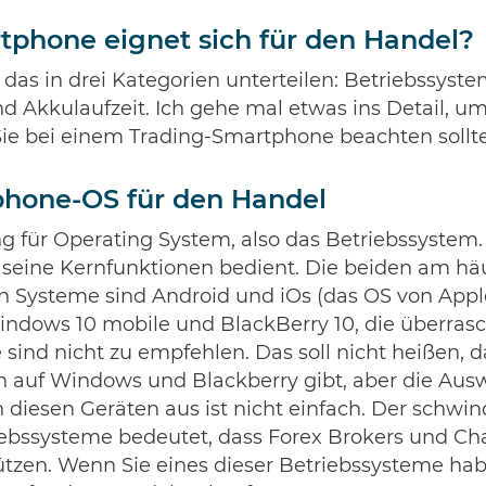
phone eignet sich für den Handel?
 das in drei Kategorien unterteilen: Betriebssyste
d Akkulaufzeit. Ich gehe mal etwas ins Detail, um
ie bei einem Trading-Smartphone beachten sollt
phone-OS für den Handel
g für Operating System, also das Betriebssystem. E
n seine Kernfunktionen bedient. Die beiden am hä
en Systeme sind Android und iOs (das OS von Apple
ndows 10 mobile und BlackBerry 10, die überra
e sind nicht zu empfehlen. Das soll nicht heißen, d
 auf Windows und Blackberry gibt, aber die Auswa
 diesen Geräten aus ist nicht einfach. Der schwi
iebssysteme bedeutet, dass Forex Brokers und Cha
ützen. Wenn Sie eines dieser Betriebssysteme hab