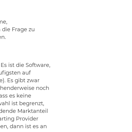
me,
 die Frage zu
en.
s ist die Software,
ufigsten auf
). Es gibt zwar
schenderweise noch
ass es keine
hl ist begrenzt,
ndende Marktanteil
rting Provider
en, dann ist es an