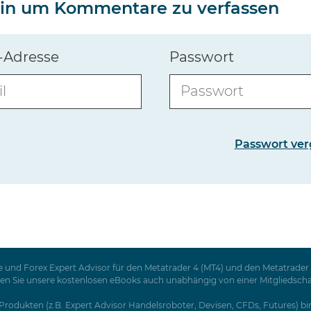
 ein um Kommentare zu verfassen
-Adresse
Passwort
Passwort ver
 und Forex Expert Advisor für den Metatrader 4 (MT4) und den Metatrader 5
Sie unsere kostenlosen eBooks auch unabhängig von einer Mitgliedschaft a
rodukten (z.B. Expert Advisor Handelsroboter, Devisen, CFDs, Futures) birg