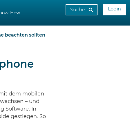
Login
now-How
e beachten sollten
tphone
 mit dem mobilen
gewachsen – und
g Software. In
ide gestiegen. So