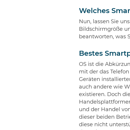
Welches Smart
Nun, lassen Sie uns
Bildschirmgröße un
beantworten, was S
Bestes Smart
OS ist die Abkürzun
mit der das Telefo
Geräten installiert
auch andere wie Wi
existieren. Doch di
Handelsplattformen
und der Handel von
dieser beiden Betr
diese nicht unterst