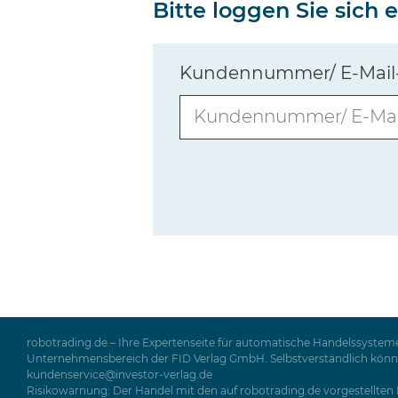
Bitte loggen Sie sich
Kundennummer/ E-Mail
robotrading.de – Ihre Expertenseite für automatische Handelssysteme
Unternehmensbereich der FID Verlag GmbH. Selbstverständlich können 
kundenservice@investor-verlag.de
Risikowarnung: Der Handel mit den auf robotrading.de vorgestellten P