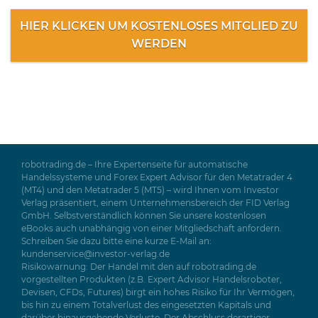
HIER KLICKEN UM KOSTENLOSES MITGLIED ZU
WERDEN
robotrading.de – Ihre Expertenseite für automatische
Handelssysteme und Forex Expert Advisor für den Metatrader 4
(MT4) und den Metatrader 5 (MT5) – wird Ihnen vom Investor
Verlag präsentiert, einem Unternehmensbereich der FID Verlag
GmbH. Selbstverständlich können Sie unsere kostenlosen
eBooks auch unabhängig von einer Mitgliedschaft anfordern.
Schreiben Sie dazu bitte eine kurze E-Mail an:
kundenservice@investor-verlag.de
Risikowarnung: Der Handel mit den auf robotrading.de
vorgestellten Produkten (z.B. Expert Advisor Handelsroboter,
Devisen, CFDs, Futures) birgt ein hohes Risiko für Ihr Vermögen,
bis hin zu einem Totalverlust des eingesetzten Kapitals und