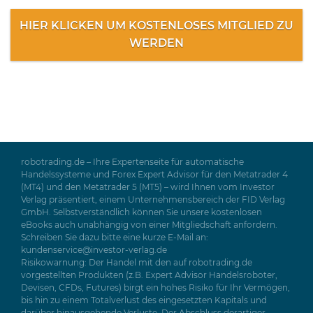
HIER KLICKEN UM KOSTENLOSES MITGLIED ZU
WERDEN
robotrading.de – Ihre Expertenseite für automatische
Handelssysteme und Forex Expert Advisor für den Metatrader 4
(MT4) und den Metatrader 5 (MT5) – wird Ihnen vom Investor
Verlag präsentiert, einem Unternehmensbereich der FID Verlag
GmbH. Selbstverständlich können Sie unsere kostenlosen
eBooks auch unabhängig von einer Mitgliedschaft anfordern.
Schreiben Sie dazu bitte eine kurze E-Mail an:
kundenservice@investor-verlag.de
Risikowarnung: Der Handel mit den auf robotrading.de
vorgestellten Produkten (z.B. Expert Advisor Handelsroboter,
Devisen, CFDs, Futures) birgt ein hohes Risiko für Ihr Vermögen,
bis hin zu einem Totalverlust des eingesetzten Kapitals und