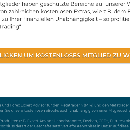
tglieder haben geschützte Bereiche auf unserer W
von zahlreichen kostenlosen Extras, wie z.B. dem 
u Ihrer finanziellen Unabhängigkeit – so profiti
Trading“
KLICKEN UM KOSTENLOSES MITGLIED ZU 
 und Forex Expert Advisor für den Metatrader 4 (MT4) und den Metatrader 5
Sie unsere kostenlosen eBooks auch unabhängig von einer Mitgliedschaft a
rodukten (z.B. Expert Advisor Handelsroboter, Devisen, CFDs, Futures) birg
schluss derartiger Geschäfte setzt vertiefte Kenntnisse in Bezug auf dies