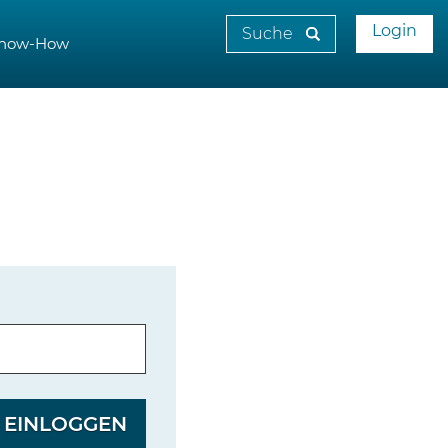
Login
now-How