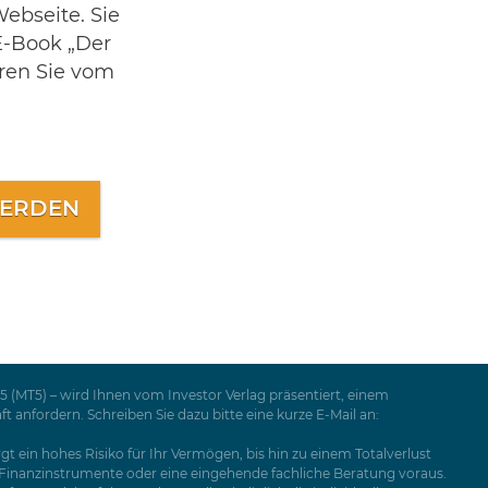
ebseite. Sie
E-Book „Der
eren Sie vom
WERDEN
 (MT5) – wird Ihnen vom Investor Verlag präsentiert, einem
nfordern. Schreiben Sie dazu bitte eine kurze E-Mail an:
t ein hohes Risiko für Ihr Vermögen, bis hin zu einem Totalverlust
e Finanzinstrumente oder eine eingehende fachliche Beratung voraus.