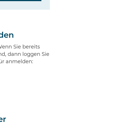
nden
enn Sie bereits
nd, dann loggen Sie
für anmelden:
er