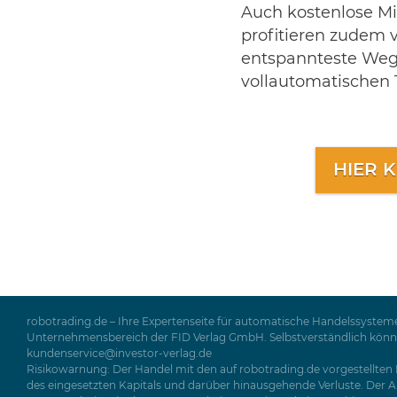
Auch kostenlose Mi
profitieren zudem 
entspannteste Weg z
vollautomatischen 
HIER 
robotrading.de – Ihre Expertenseite für automatische Handelssysteme
Unternehmensbereich der FID Verlag GmbH. Selbstverständlich können 
kundenservice@investor-verlag.de
Risikowarnung: Der Handel mit den auf robotrading.de vorgestellten P
des eingesetzten Kapitals und darüber hinausgehende Verluste. Der Ab