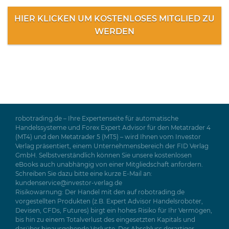
HIER KLICKEN UM KOSTENLOSES MITGLIED ZU
WERDEN
robotrading.de – Ihre Expertenseite für automatische
Handelssysteme und Forex Expert Advisor für den Metatrader 4
(MT4) und den Metatrader 5 (MT5) – wird Ihnen vom Investor
Verlag präsentiert, einem Unternehmensbereich der FID Verlag
GmbH. Selbstverständlich können Sie unsere kostenlosen
eBooks auch unabhängig von einer Mitgliedschaft anfordern.
Schreiben Sie dazu bitte eine kurze E-Mail an:
kundenservice@investor-verlag.de
Risikowarnung: Der Handel mit den auf robotrading.de
vorgestellten Produkten (z.B. Expert Advisor Handelsroboter,
Devisen, CFDs, Futures) birgt ein hohes Risiko für Ihr Vermögen,
bis hin zu einem Totalverlust des eingesetzten Kapitals und