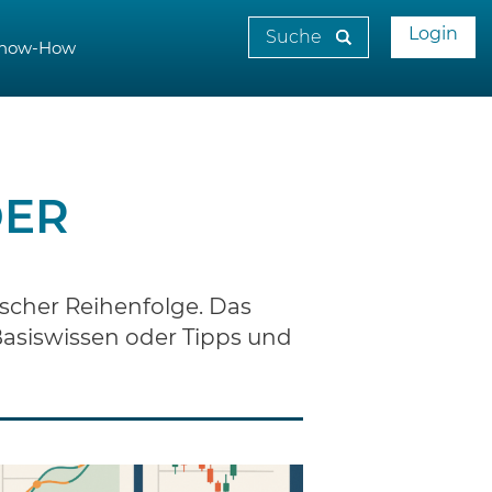
Login
now-How
DER
scher Reihenfolge. Das
 Basiswissen oder Tipps und