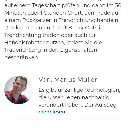
auf einem Tageschart prüfen und dann im 30
Minuten oder 1 Stunden Chart, den Trade auf
einem Rücksetzer in Trendrichtung handeln.
Das kann man auch mit Break Outs in
Trendrichtung traden oder auch für
Handelsroboter nutzen, indem Sie die
Traderichtung in den Eigenschaften
beschränken.
Von: Marius Müller
Es gibt unzählige Technologien,
die unser Leben nachhaltig
verändert haben. Der Aufstieg
mehr lesen
des Internets gehört ohne Frage
zu den Bedeutendsten. Namen
wie Jeff Bezos von Amazon oder