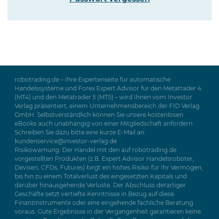
robotrading.de – Ihre Expertenseite für automatische
Handelssysteme und Forex Expert Advisor für den Metatrader 4
(MT4) und den Metatrader 5 (MT5) – wird Ihnen vom Investor
Verlag präsentiert, einem Unternehmensbereich der FID Verlag
GmbH. Selbstverständlich können Sie unsere kostenlosen
eBooks auch unabhängig von einer Mitgliedschaft anfordern.
Schreiben Sie dazu bitte eine kurze E-Mail an:
kundenservice@investor-verlag.de
Risikowarnung: Der Handel mit den auf robotrading.de
vorgestellten Produkten (z.B. Expert Advisor Handelsroboter,
Devisen, CFDs, Futures) birgt ein hohes Risiko für Ihr Vermögen,
bis hin zu einem Totalverlust des eingesetzten Kapitals und
darüber hinausgehende Verluste. Der Abschluss derartiger
Geschäfte setzt vertiefte Kenntnisse in Bezug auf diese
Finanzinstrumente oder eine eingehende fachliche Beratung
voraus. Gute Ergebnisse in der Vergangenheit garantieren keine