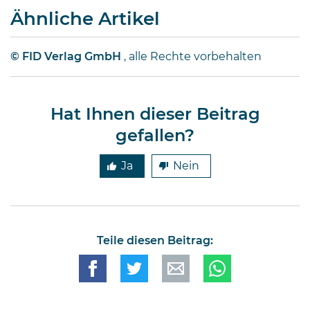
Ähnliche Artikel
Bill Gates von Microsoft dürften
jedem Investor geläufig sein.
Diese Männer haben Imperien
© FID Verlag GmbH
, alle Rechte vorbehalten
erschaffen und gleichzeitig
Millionen von Anlegern auf der
ganzen Welt …
Hat Ihnen dieser Beitrag
gefallen?
Ja
Nein
Teile diesen Beitrag: