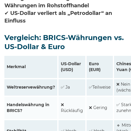
Währungen im Rohstoffhandel
✔
US-Dollar verliert als „Petrodollar“ an
Einfluss
Vergleich: BRICS-Währungen vs.
US-Dollar & Euro
US-Dollar
Euro
Chines
Merkmal
(USD)
(EUR)
Yuan (
❌ Nein
Weltreservewährung?
✅ Ja
✅Teilweise
(wächs
Handelswährung in
❌
✅ Star
❌ Gering
BRICS?
Rückläufig
zuneh
🔹 Mitt