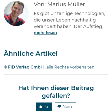
Von: Marius Müller
Es gibt unzählige Technologien,
die unser Leben nachhaltig
verändert haben. Der Aufstieg
mehr lesen
des Internets gehört ohne Frage
zu den Bedeutendsten. Namen
wie Jeff Bezos von Amazon oder
Ähnliche Artikel
Bill Gates von Microsoft dürften
jedem Investor geläufig sein.
Diese Männer haben Imperien
© FID Verlag GmbH
, alle Rechte vorbehalten
erschaffen und gleichzeitig
Millionen von Anlegern auf der
ganzen Welt …
Hat Ihnen dieser Beitrag
gefallen?
Ja
Nein