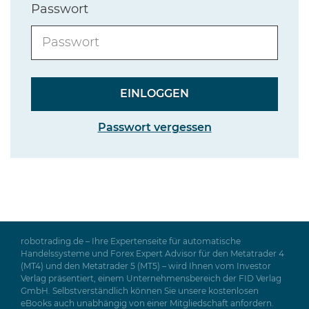
Passwort
Passwort vergessen
robotrading.de – Ihre Expertenseite für automatische
Handelssysteme und Forex Expert Advisor für den Metatrader 4
(MT4) und den Metatrader 5 (MT5) – wird Ihnen vom Investor
Verlag präsentiert, einem Unternehmensbereich der FID Verlag
GmbH. Selbstverständlich können Sie unsere kostenlosen
eBooks auch unabhängig von einer Mitgliedschaft anfordern.