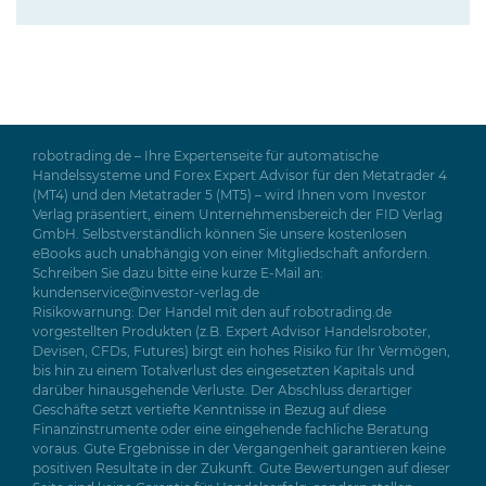
robotrading.de – Ihre Expertenseite für automatische
Handelssysteme und Forex Expert Advisor für den Metatrader 4
(MT4) und den Metatrader 5 (MT5) – wird Ihnen vom Investor
Verlag präsentiert, einem Unternehmensbereich der FID Verlag
GmbH. Selbstverständlich können Sie unsere kostenlosen
eBooks auch unabhängig von einer Mitgliedschaft anfordern.
Schreiben Sie dazu bitte eine kurze E-Mail an:
kundenservice@investor-verlag.de
Risikowarnung: Der Handel mit den auf robotrading.de
vorgestellten Produkten (z.B. Expert Advisor Handelsroboter,
Devisen, CFDs, Futures) birgt ein hohes Risiko für Ihr Vermögen,
bis hin zu einem Totalverlust des eingesetzten Kapitals und
darüber hinausgehende Verluste. Der Abschluss derartiger
Geschäfte setzt vertiefte Kenntnisse in Bezug auf diese
Finanzinstrumente oder eine eingehende fachliche Beratung
voraus. Gute Ergebnisse in der Vergangenheit garantieren keine
positiven Resultate in der Zukunft. Gute Bewertungen auf dieser