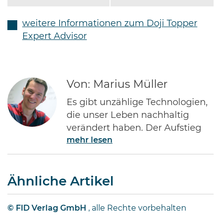
weitere Informationen zum Doji Topper
Expert Advisor
Von: Marius Müller
Es gibt unzählige Technologien,
die unser Leben nachhaltig
verändert haben. Der Aufstieg
mehr lesen
des Internets gehört ohne Frage
zu den Bedeutendsten. Namen
wie Jeff Bezos von Amazon oder
Ähnliche Artikel
Bill Gates von Microsoft dürften
jedem Investor geläufig sein.
Diese Männer haben Imperien
© FID Verlag GmbH
, alle Rechte vorbehalten
erschaffen und gleichzeitig