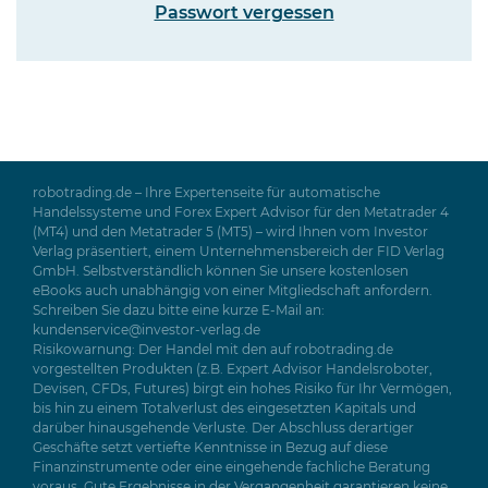
Passwort vergessen
robotrading.de – Ihre Expertenseite für automatische
Handelssysteme und Forex Expert Advisor für den Metatrader 4
(MT4) und den Metatrader 5 (MT5) – wird Ihnen vom Investor
Verlag präsentiert, einem Unternehmensbereich der FID Verlag
GmbH. Selbstverständlich können Sie unsere kostenlosen
eBooks auch unabhängig von einer Mitgliedschaft anfordern.
Schreiben Sie dazu bitte eine kurze E-Mail an:
kundenservice@investor-verlag.de
Risikowarnung: Der Handel mit den auf robotrading.de
vorgestellten Produkten (z.B. Expert Advisor Handelsroboter,
Devisen, CFDs, Futures) birgt ein hohes Risiko für Ihr Vermögen,
bis hin zu einem Totalverlust des eingesetzten Kapitals und
darüber hinausgehende Verluste. Der Abschluss derartiger
Geschäfte setzt vertiefte Kenntnisse in Bezug auf diese
Finanzinstrumente oder eine eingehende fachliche Beratung
voraus. Gute Ergebnisse in der Vergangenheit garantieren keine