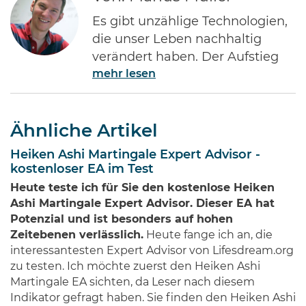
Es gibt unzählige Technologien,
die unser Leben nachhaltig
verändert haben. Der Aufstieg
mehr lesen
des Internets gehört ohne Frage
zu den Bedeutendsten. Namen
wie Jeff Bezos von Amazon oder
Ähnliche Artikel
Bill Gates von Microsoft dürften
jedem Investor geläufig sein.
Heiken Ashi Martingale Expert Advisor -
Diese Männer haben Imperien
kostenloser EA im Test
erschaffen und gleichzeitig
Heute teste ich für Sie den kostenlose Heiken
Millionen von Anlegern auf der
Ashi Martingale Expert Advisor. Dieser EA hat
ganzen Welt …
Potenzial und ist besonders auf hohen
Zeitebenen verlässlich.
Heute fange ich an, die
interessantesten Expert Advisor von Lifesdream.org
zu testen. Ich möchte zuerst den Heiken Ashi
Martingale EA sichten, da Leser nach diesem
Indikator gefragt haben. Sie finden den Heiken Ashi