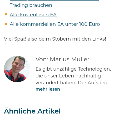
Trading brauchen
Alle kostenlosen EA
Alle kommerziellen EA unter 100 Euro
Viel Spaß also beim Stöbern mit den Links!
Von: Marius Müller
Es gibt unzählige Technologien,
die unser Leben nachhaltig
verändert haben. Der Aufstieg
mehr lesen
des Internets gehört ohne Frage
zu den Bedeutendsten. Namen
wie Jeff Bezos von Amazon oder
Ähnliche Artikel
Bill Gates von Microsoft dürften
jedem Investor geläufig sein.