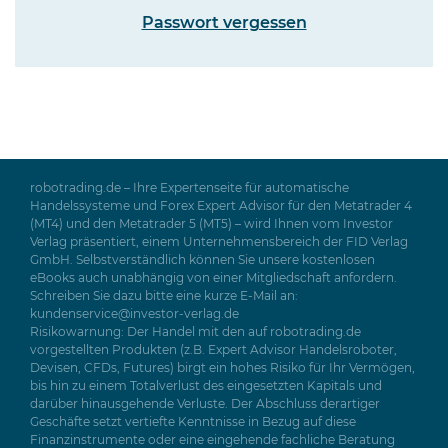
Passwort vergessen
robotrading.de – Ihre Expertenseite für automatische
Handelssysteme und Forex Expert Advisor für den Metatrader 4
(MT4) und den Metatrader 5 (MT5) – wird Ihnen vom Investor
Verlag präsentiert, einem Unternehmensbereich der FID Verlag
GmbH. Selbstverständlich können Sie unsere kostenlosen
eBooks auch unabhängig von einer Mitgliedschaft anfordern.
Schreiben Sie dazu bitte eine kurze E-Mail an:
kundenservice@investor-verlag.de
Risikowarnung: Der Handel mit den auf robotrading.de
vorgestellten Produkten (z.B. Expert Advisor Handelsroboter,
Devisen, CFDs, Futures) birgt ein hohes Risiko für Ihr Vermögen,
bis hin zu einem Totalverlust des eingesetzten Kapitals und
darüber hinausgehende Verluste. Der Abschluss derartiger
Geschäfte setzt vertiefte Kenntnisse in Bezug auf diese
Finanzinstrumente oder eine eingehende fachliche Beratung