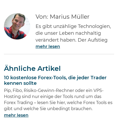
Von: Marius Müller
Es gibt unzählige Technologien,
die unser Leben nachhaltig
verändert haben. Der Aufstieg
mehr lesen
des Internets gehört ohne Frage
zu den Bedeutendsten. Namen
wie Jeff Bezos von Amazon oder
Ähnliche Artikel
Bill Gates von Microsoft dürften
jedem Investor geläufig sein.
10 kostenlose Forex-Tools, die jeder Trader
Diese Männer haben Imperien
kennen sollte
erschaffen und gleichzeitig
Pip, Fibo, Risiko-Gewinn-Rechner oder ein VPS-
Millionen von Anlegern auf der
Hosting sind nur einige der Tools rund um das
ganzen Welt …
Forex Trading – lesen Sie hier, welche Forex Tools es
gibt und welche Sie unbedingt brauchen.
mehr lesen