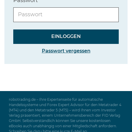
Passwort
Passwort vergessen
robotrading.de – Ihre Expertenseite für automatische
Handelssysteme und Forex Expert Advisor für den Metatrader 4
(MT4) und den Metatrader 5 (MT5) – wird Ihnen vom Investor
Verlag präsentiert, einem Unternehmensbereich der FID Verlag
GmbH. Selbstverständlich können Sie unsere kostenlosen
eBooks auch unabhängig von einer Mitgliedschaft anfordern.
Schreiben Sie dazu bitte eine kurze E-Mail an: