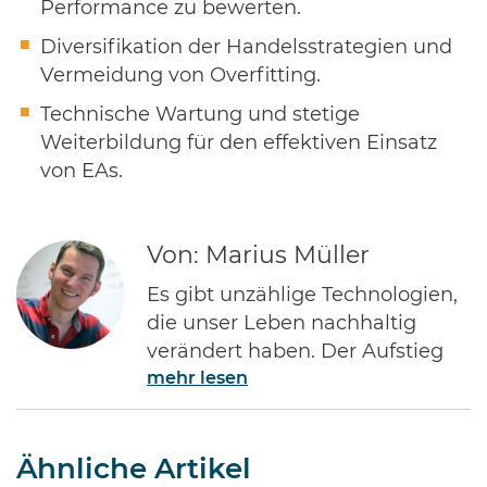
Performance zu bewerten.
Diversifikation der Handelsstrategien und
Vermeidung von Overfitting.
Technische Wartung und stetige
Weiterbildung für den effektiven Einsatz
von EAs.
Von: Marius Müller
Es gibt unzählige Technologien,
die unser Leben nachhaltig
verändert haben. Der Aufstieg
mehr lesen
des Internets gehört ohne Frage
zu den Bedeutendsten. Namen
wie Jeff Bezos von Amazon oder
Ähnliche Artikel
Bill Gates von Microsoft dürften