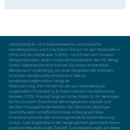
robotrading.de – Ihre Expertenseite für automatische
Handelssysteme und Forex Expert Advisor für den Metatrader 4
(MT4) und den Metatrader 5 (MT5) – wird Ihnen vom Investor
Verlag präsentiert, einem Unternehmensbereich der FID Verlag
GmbH. Selbstverständlich können Sie unsere kostenlosen
eBooks auch unabhängig von einer Mitgliedschaft anfordern.
Schreiben Sie dazu bitte eine kurze E-Mail an:
kundenservice@investor-verlag.de
Risikowarnung: Der Handel mit den auf robotrading.de
vorgestellten Produkten (z.B. Expert Advisor Handelsroboter,
Devisen, CFDs, Futures) birgt ein hohes Risiko für Ihr Vermögen,
bis hin zu einem Totalverlust des eingesetzten Kapitals und
darüber hinausgehende Verluste. Der Abschluss derartiger
Geschäfte setzt vertiefte Kenntnisse in Bezug auf diese
Finanzinstrumente oder eine eingehende fachliche Beratung
voraus. Gute Ergebnisse in der Vergangenheit garantieren keine
positiven Resultate in der Zukunft. Gute Bewertungen auf dieser