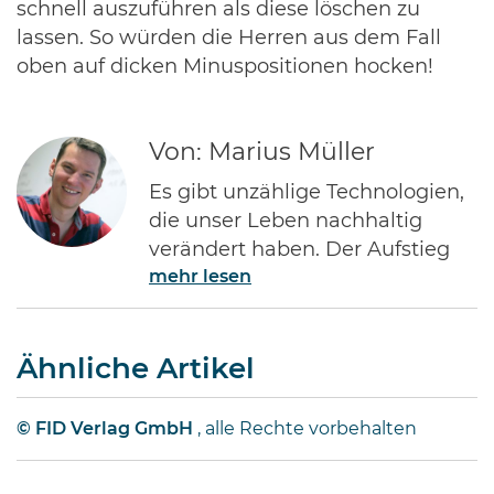
schnell auszuführen als diese löschen zu
lassen. So würden die Herren aus dem Fall
oben auf dicken Minuspositionen hocken!
Von: Marius Müller
Es gibt unzählige Technologien,
die unser Leben nachhaltig
verändert haben. Der Aufstieg
mehr lesen
des Internets gehört ohne Frage
zu den Bedeutendsten. Namen
wie Jeff Bezos von Amazon oder
Ähnliche Artikel
Bill Gates von Microsoft dürften
jedem Investor geläufig sein.
Diese Männer haben Imperien
© FID Verlag GmbH
, alle Rechte vorbehalten
erschaffen und gleichzeitig
Millionen von Anlegern auf der