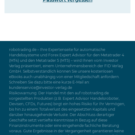
Passwort vergessen
robotrading.de – Ihre Expertenseite für automatische
Handelssysteme und Forex Expert Advisor für den Metatrader 4
(MT4) und den Metatrader 5 (MT5) – wird Ihnen vom Investor
Verlag präsentiert, einem Unternehmensbereich der FID Verlag
GmbH. Selbstverständlich können Sie unsere kostenlosen
eBooks auch unabhängig von einer Mitgliedschaft anfordern.
Schreiben Sie dazu bitte eine kurze E-Mail an:
kundenservice@investor-verlag.de
Risikowarnung: Der Handel mit den auf robotrading.de
vorgestellten Produkten (z.B. Expert Advisor Handelsroboter,
Devisen, CFDs, Futures) birgt ein hohes Risiko für Ihr Vermögen,
bis hin zu einem Totalverlust des eingesetzten Kapitals und
darüber hinausgehende Verluste. Der Abschluss derartiger
Geschäfte setzt vertiefte Kenntnisse in Bezug auf diese
Finanzinstrumente oder eine eingehende fachliche Beratung
voraus. Gute Ergebnisse in der Vergangenheit garantieren keine