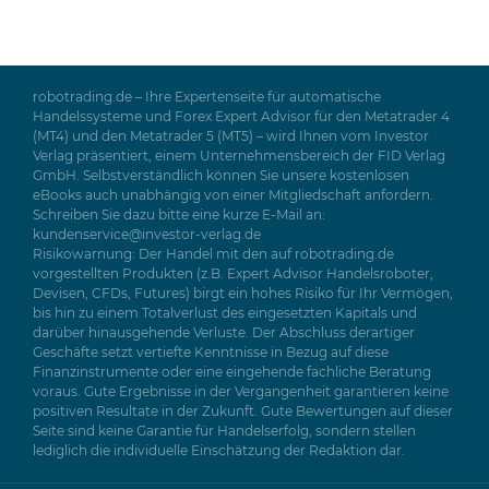
robotrading.de – Ihre Expertenseite für automatische
Handelssysteme und Forex Expert Advisor für den Metatrader 4
(MT4) und den Metatrader 5 (MT5) – wird Ihnen vom Investor
Verlag präsentiert, einem Unternehmensbereich der FID Verlag
GmbH. Selbstverständlich können Sie unsere kostenlosen
eBooks auch unabhängig von einer Mitgliedschaft anfordern.
Schreiben Sie dazu bitte eine kurze E-Mail an:
kundenservice@investor-verlag.de
Risikowarnung: Der Handel mit den auf robotrading.de
vorgestellten Produkten (z.B. Expert Advisor Handelsroboter,
Devisen, CFDs, Futures) birgt ein hohes Risiko für Ihr Vermögen,
bis hin zu einem Totalverlust des eingesetzten Kapitals und
darüber hinausgehende Verluste. Der Abschluss derartiger
Geschäfte setzt vertiefte Kenntnisse in Bezug auf diese
Finanzinstrumente oder eine eingehende fachliche Beratung
voraus. Gute Ergebnisse in der Vergangenheit garantieren keine
positiven Resultate in der Zukunft. Gute Bewertungen auf dieser
Seite sind keine Garantie für Handelserfolg, sondern stellen
lediglich die individuelle Einschätzung der Redaktion dar.