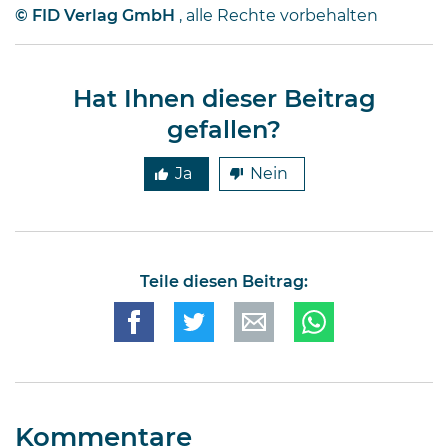
Diese Männer haben Imperien
© FID Verlag GmbH
, alle Rechte vorbehalten
erschaffen und gleichzeitig
Millionen von Anlegern auf der
ganzen Welt …
Hat Ihnen dieser Beitrag
gefallen?
Ja
Nein
Teile diesen Beitrag:
Kommentare