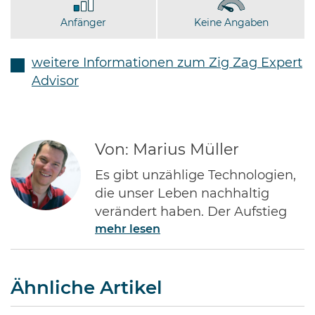
Anfänger
Keine Angaben
weitere Informationen zum Zig Zag Expert
Advisor
Von: Marius Müller
Es gibt unzählige Technologien,
die unser Leben nachhaltig
verändert haben. Der Aufstieg
mehr lesen
des Internets gehört ohne Frage
zu den Bedeutendsten. Namen
wie Jeff Bezos von Amazon oder
Ähnliche Artikel
Bill Gates von Microsoft dürften
jedem Investor geläufig sein.