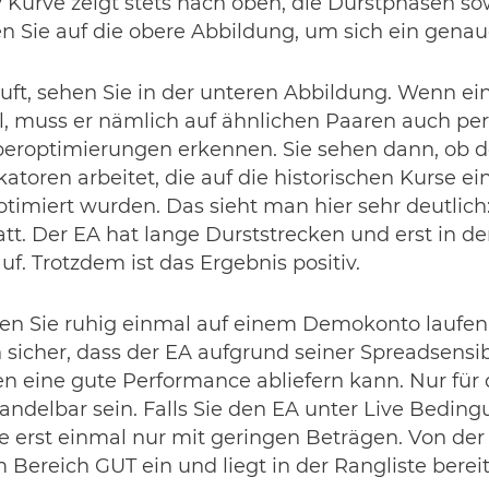
ty Kurve zeigt stets nach oben, die Durstphasen 
en Sie auf die obere Abbildung, um sich ein gena
uft, sehen Sie in der unteren Abbildung. Wenn ei
ll, muss er nämlich auf ähnlichen Paaren auch pe
beroptimierungen erkennen. Sie sehen dann, ob 
atoren arbeitet, die auf die historischen Kurse ei
timiert wurden. Das sieht man hier sehr deutli
tt. Der EA hat lange Durststrecken und erst in de
uf. Trotzdem ist das Ergebnis positiv.
n Sie ruhig einmal auf einem Demokonto laufen l
h sicher, dass der EA aufgrund seiner Spreadsensib
 eine gute Performance abliefern kann. Nur für 
 handelbar sein. Falls Sie den EA unter Live Bedin
 erst einmal nur mit geringen Beträgen. Von der 
m Bereich GUT ein und liegt in der Rangliste bereit