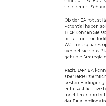
sehr gut. Die Equi
sind gering. Schau
Ob der EA robust lä
Potential haben so
Trick können Sie Ü
hintenrum mit Indik
Währungspaares op
wendet sich das Bla
geht die Strategie a
Fazit:
Den EA könne
aber leider ziemlic
besten Bedingungen
er tatsächlich live
möchten, dann bitte
der EA allerdings i