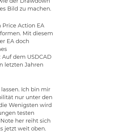
sowie der Drawdown
ues Bild zu machen.
n Price Action EA
rformen. Mit diesem
der EA doch
nes
ch: Auf dem USDCAD
n letzten Jahren
assen. Ich bin mir
ilität nur unter den
die Wenigsten wird
gungen testen
Note her reiht sich
s jetzt weit oben.