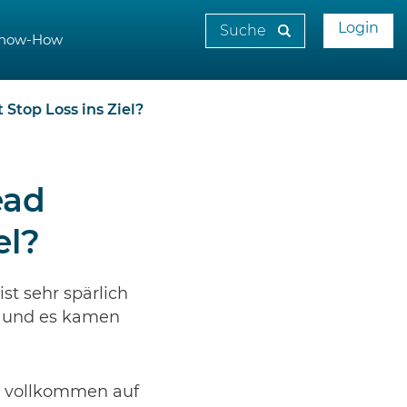
Login
now-How
 Stop Loss ins Ziel?
ead
el?
st sehr spärlich
t und es kamen
rt vollkommen auf