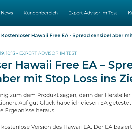
News
Kundenbereich
Expert Advisor im Test
K
Kostenloser Hawaii Free EA - Spread sensibel aber mit
9, 10:13 -
EXPERT ADVISOR IM TEST
er Hawaii Free EA – Spr
aber mit Stop Loss ins Zi
enig zum dem Produkt sagen, denn der Hersteller i
tionen. Auf gut Glück habe ich diesen EA geteste
te Ergebnisse heraus.
er kostenlose Version des Hawaii EA. Der EA basie