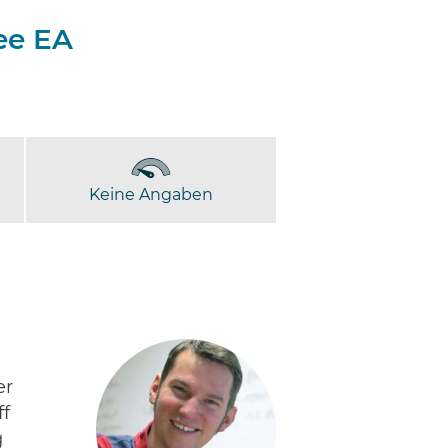
ee EA
Keine Angaben
er
ff
g