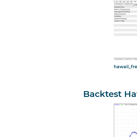
hawaii_fr
Backtest H