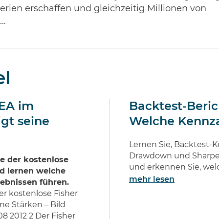
rien erschaffen und gleichzeitig Millionen von
 …
el
 EA im
Backtest-Berich
gt seine
Welche Kennza
Lernen Sie, Backtest-K
Drawdown und Sharpe Ra
e der kostenlose
und erkennen Sie, welch
nd lernen welche
mehr lesen
ebnissen führen.
r kostenlose Fisher
ne Stärken – Bild
8 2012 2 Der Fisher