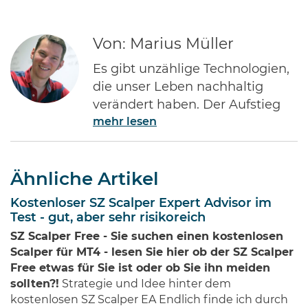
Von: Marius Müller
Es gibt unzählige Technologien,
die unser Leben nachhaltig
verändert haben. Der Aufstieg
mehr lesen
des Internets gehört ohne Frage
zu den Bedeutendsten. Namen
wie Jeff Bezos von Amazon oder
Ähnliche Artikel
Bill Gates von Microsoft dürften
jedem Investor geläufig sein.
Kostenloser SZ Scalper Expert Advisor im
Diese Männer haben Imperien
Test - gut, aber sehr risikoreich
erschaffen und gleichzeitig
SZ Scalper Free - Sie suchen einen kostenlosen
Millionen von Anlegern auf der
Scalper für MT4 - lesen Sie hier ob der SZ Scalper
ganzen Welt …
Free etwas für Sie ist oder ob Sie ihn meiden
sollten?!
Strategie und Idee hinter dem
kostenlosen SZ Scalper EA Endlich finde ich durch