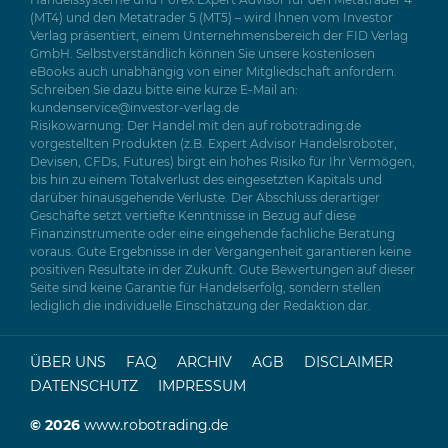
Handelssysteme und Forex Expert Advisor für den Metatrader 4
(MT4) und den Metatrader 5 (MT5) – wird Ihnen vom Investor
Verlag präsentiert, einem Unternehmensbereich der FID Verlag
GmbH. Selbstverständlich können Sie unsere kostenlosen
eBooks auch unabhängig von einer Mitgliedschaft anfordern.
Schreiben Sie dazu bitte eine kurze E-Mail an:
kundenservice@investor-verlag.de
Risikowarnung: Der Handel mit den auf robotrading.de
vorgestellten Produkten (z.B. Expert Advisor Handelsroboter,
Devisen, CFDs, Futures) birgt ein hohes Risiko für Ihr Vermögen,
bis hin zu einem Totalverlust des eingesetzten Kapitals und
darüber hinausgehende Verluste. Der Abschluss derartiger
Geschäfte setzt vertiefte Kenntnisse in Bezug auf diese
Finanzinstrumente oder eine eingehende fachliche Beratung
voraus. Gute Ergebnisse in der Vergangenheit garantieren keine
positiven Resultate in der Zukunft. Gute Bewertungen auf dieser
Seite sind keine Garantie für Handelserfolg, sondern stellen
lediglich die individuelle Einschätzung der Redaktion dar.
ÜBER UNS
FAQ
ARCHIV
AGB
DISCLAIMER
DATENSCHUTZ
IMPRESSUM
© 2026
www.robotrading.de