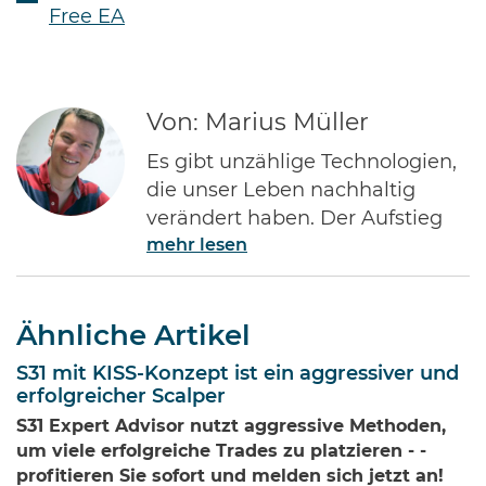
Free EA
Von: Marius Müller
Es gibt unzählige Technologien,
die unser Leben nachhaltig
verändert haben. Der Aufstieg
mehr lesen
des Internets gehört ohne Frage
zu den Bedeutendsten. Namen
wie Jeff Bezos von Amazon oder
Ähnliche Artikel
Bill Gates von Microsoft dürften
jedem Investor geläufig sein.
S31 mit KISS-Konzept ist ein aggressiver und
Diese Männer haben Imperien
erfolgreicher Scalper
erschaffen und gleichzeitig
S31 Expert Advisor nutzt aggressive Methoden,
Millionen von Anlegern auf der
um viele erfolgreiche Trades zu platzieren - -
ganzen Welt …
profitieren Sie sofort und melden sich jetzt an!