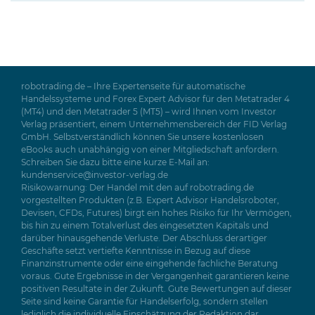
robotrading.de – Ihre Expertenseite für automatische
Handelssysteme und Forex Expert Advisor für den Metatrader 4
(MT4) und den Metatrader 5 (MT5) – wird Ihnen vom Investor
Verlag präsentiert, einem Unternehmensbereich der FID Verlag
GmbH. Selbstverständlich können Sie unsere kostenlosen
eBooks auch unabhängig von einer Mitgliedschaft anfordern.
Schreiben Sie dazu bitte eine kurze E-Mail an:
kundenservice@investor-verlag.de
Risikowarnung: Der Handel mit den auf robotrading.de
vorgestellten Produkten (z.B. Expert Advisor Handelsroboter,
Devisen, CFDs, Futures) birgt ein hohes Risiko für Ihr Vermögen,
bis hin zu einem Totalverlust des eingesetzten Kapitals und
darüber hinausgehende Verluste. Der Abschluss derartiger
Geschäfte setzt vertiefte Kenntnisse in Bezug auf diese
Finanzinstrumente oder eine eingehende fachliche Beratung
voraus. Gute Ergebnisse in der Vergangenheit garantieren keine
positiven Resultate in der Zukunft. Gute Bewertungen auf dieser
Seite sind keine Garantie für Handelserfolg, sondern stellen
lediglich die individuelle Einschätzung der Redaktion dar.