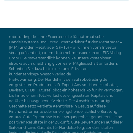
robotrading.de – Ihre Expertenseite für automatische
Handelssysteme und Forex Expert Advisor für den Metatrader 4
(MT4) und den Metatrader 5 (MT5) – wird Ihnen vom Investor
Verlag präsentiert, einem Unternehmensbereich der FID Verlag
GmbH. Selbstverständlich können Sie unsere kostenlosen
eBooks auch unabhängig von einer Mitgliedschaft anfordern.
Schreiben Sie dazu bitte eine kurze E-Mail an:
kundenservice@investor-verlag.de
Risikowarnung: Der Handel mit den auf robotrading.de
vorgestellten Produkten (z.B. Expert Advisor Handelsroboter,
Devisen, CFDs, Futures) birgt ein hohes Risiko für Ihr Vermögen,
bis hin zu einem Totalverlust des eingesetzten Kapitals und
darüber hinausgehende Verluste. Der Abschluss derartiger
Geschäfte setzt vertiefte Kenntnisse in Bezug auf diese
Finanzinstrumente oder eine eingehende fachliche Beratung
voraus. Gute Ergebnisse in der Vergangenheit garantieren keine
positiven Resultate in der Zukunft. Gute Bewertungen auf dieser
Seite sind keine Garantie für Handelserfolg, sondern stellen