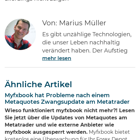
Von: Marius Müller
Es gibt unzählige Technologien,
die unser Leben nachhaltig
verändert haben. Der Aufstieg
mehr lesen
des Internets gehört ohne Frage
zu den Bedeutendsten. Namen
wie Jeff Bezos von Amazon oder
Ähnliche Artikel
Bill Gates von Microsoft dürften
jedem Investor geläufig sein.
Myfxbook hat Probleme nach einem
Diese Männer haben Imperien
Metaquotes Zwangsupdate am Metatrader
erschaffen und gleichzeitig
Wieso funktioniert myfxbook nicht mehr?! Lesen
Millionen von Anlegern auf der
Sie jetzt über die Updates von Metaquotes am
ganzen Welt …
Metatrader und wie externe Anbieter wie
myfxbook ausgesperrt werden.
Myfxbook bietet
kostenlos eine Überwachung für Ihr Forex Depot