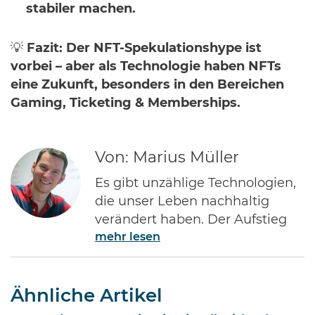
stabiler machen.
💡
Fazit:
Der NFT-Spekulationshype ist
vorbei – aber als Technologie haben NFTs
eine Zukunft, besonders in den Bereichen
Gaming, Ticketing & Memberships.
Von: Marius Müller
Es gibt unzählige Technologien,
die unser Leben nachhaltig
verändert haben. Der Aufstieg
mehr lesen
des Internets gehört ohne Frage
zu den Bedeutendsten. Namen
wie Jeff Bezos von Amazon oder
Ähnliche Artikel
Bill Gates von Microsoft dürften
jedem Investor geläufig sein.