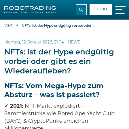
Login
Start
NFTs: Ist der Hype endgültig vorbei oder gibt es ein Wiederaufleben?
Montag, 12. Januar 2026, 21:04 -
NEWS
NFTs: Ist der Hype endgültig
vorbei oder gibt es ein
Wiederaufleben?
NFTs: Vom Mega-Hype zum
Absturz – was ist passiert?
✔
2021:
NFT-Markt explodiert –
Sammlerstücke wie Bored Ape Yacht Club
(BAYC) & CryptoPunks erreichen
Millionenwerte.