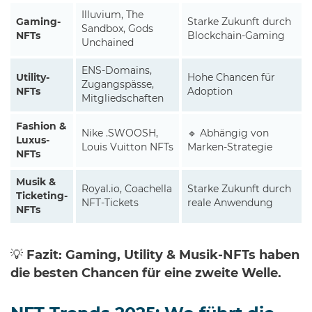
Illuvium, The
Gaming-
Starke Zukunft durch
Sandbox, Gods
NFTs
Blockchain-Gaming
Unchained
ENS-Domains,
Utility-
Hohe Chancen für
Zugangspässe,
NFTs
Adoption
Mitgliedschaften
Fashion &
Nike .SWOOSH,
🔹 Abhängig von
Luxus-
Louis Vuitton NFTs
Marken-Strategie
NFTs
Musik &
Royal.io, Coachella
Starke Zukunft durch
Ticketing-
NFT-Tickets
reale Anwendung
NFTs
💡
Fazit:
Gaming, Utility & Musik-NFTs haben
die besten Chancen für eine zweite Welle.