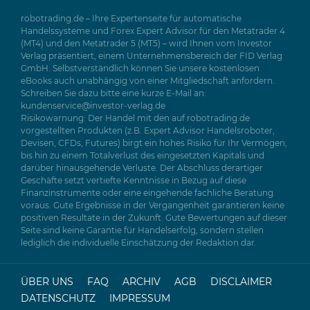
robotrading.de – Ihre Expertenseite für automatische
Handelssysteme und Forex Expert Advisor für den Metatrader 4
(MT4) und den Metatrader 5 (MT5) – wird Ihnen vom Investor
Verlag präsentiert, einem Unternehmensbereich der FID Verlag
GmbH. Selbstverständlich können Sie unsere kostenlosen
eBooks auch unabhängig von einer Mitgliedschaft anfordern.
Schreiben Sie dazu bitte eine kurze E-Mail an:
kundenservice@investor-verlag.de
Risikowarnung: Der Handel mit den auf robotrading.de
vorgestellten Produkten (z.B. Expert Advisor Handelsroboter,
Devisen, CFDs, Futures) birgt ein hohes Risiko für Ihr Vermögen,
bis hin zu einem Totalverlust des eingesetzten Kapitals und
darüber hinausgehende Verluste. Der Abschluss derartiger
Geschäfte setzt vertiefte Kenntnisse in Bezug auf diese
Finanzinstrumente oder eine eingehende fachliche Beratung
voraus. Gute Ergebnisse in der Vergangenheit garantieren keine
positiven Resultate in der Zukunft. Gute Bewertungen auf dieser
Seite sind keine Garantie für Handelserfolg, sondern stellen
lediglich die individuelle Einschätzung der Redaktion dar.
ÜBER UNS
FAQ
ARCHIV
AGB
DISCLAIMER
DATENSCHUTZ
IMPRESSUM