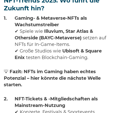
NFT-Trends 2025: Wo führt die
Zukunft hin?
Gaming- & Metaverse-NFTs als
Wachstumstreiber
✔ Spiele wie
Illuvium, Star Atlas &
Otherside (BAYC-Metaverse)
setzen auf
NFTs für In-Game-Items.
✔ Große Studios wie
Ubisoft & Square
Enix
testen Blockchain-Gaming.
💡
Fazit:
NFTs im Gaming haben echtes
Potenzial – hier könnte die nächste Welle
starten.
NFT-Tickets & -Mitgliedschaften als
Mainstream-Nutzung
✔ Konzerte, Festivals & Sportevents