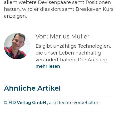
allem weitere Devisenpaare samt Positionen
hätten, wird er dies dort samt Breakeven Kurs
anzeigen.
Von: Marius Müller
Es gibt unzählige Technologien,
die unser Leben nachhaltig
verändert haben. Der Aufstieg
mehr lesen
des Internets gehört ohne Frage
zu den Bedeutendsten. Namen
wie Jeff Bezos von Amazon oder
Ähnliche Artikel
Bill Gates von Microsoft dürften
jedem Investor geläufig sein.
Diese Männer haben Imperien
© FID Verlag GmbH
, alle Rechte vorbehalten
erschaffen und gleichzeitig
Millionen von Anlegern auf der