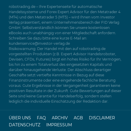
robotrading.de – Ihre Expertenseite für automatische
Handelssysteme und Forex Expert Advisor für den Metatrader 4
(MT4) und den Metatrader 5 (MT5) – wird Ihnen vom Investor
Verlag präsentiert, einem Unternehmensbereich der FID Verlag
GmbH. Selbstverständlich können Sie unsere kostenlosen
eBooks auch unabhängig von einer Mitgliedschaft anfordern.
Schreiben Sie dazu bitte eine kurze E-Mail an:
kundenservice@investor-verlag.de
Risikowarnung: Der Handel mit den auf robotrading.de
vorgestellten Produkten (z.B. Expert Advisor Handelsroboter,
Devisen, CFDs, Futures) birgt ein hohes Risiko für Ihr Vermögen,
bis hin zu einem Totalverlust des eingesetzten Kapitals und
darüber hinausgehende Verluste. Der Abschluss derartiger
Geschäfte setzt vertiefte Kenntnisse in Bezug auf diese
Finanzinstrumente oder eine eingehende fachliche Beratung
voraus. Gute Ergebnisse in der Vergangenheit garantieren keine
positiven Resultate in der Zukunft. Gute Bewertungen auf dieser
Seite sind keine Garantie für Handelserfolg, sondern stellen
lediglich die individuelle Einschätzung der Redaktion dar.
ÜBER UNS
FAQ
ARCHIV
AGB
DISCLAIMER
DATENSCHUTZ
IMPRESSUM