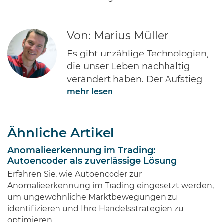
Von: Marius Müller
Es gibt unzählige Technologien,
die unser Leben nachhaltig
verändert haben. Der Aufstieg
mehr lesen
des Internets gehört ohne Frage
zu den Bedeutendsten. Namen
wie Jeff Bezos von Amazon oder
Ähnliche Artikel
Bill Gates von Microsoft dürften
jedem Investor geläufig sein.
Anomalieerkennung im Trading:
Diese Männer haben Imperien
Autoencoder als zuverlässige Lösung
erschaffen und gleichzeitig
Erfahren Sie, wie Autoencoder zur
Millionen von Anlegern auf der
Anomalieerkennung im Trading eingesetzt werden,
ganzen Welt …
um ungewöhnliche Marktbewegungen zu
identifizieren und Ihre Handelsstrategien zu
optimieren.