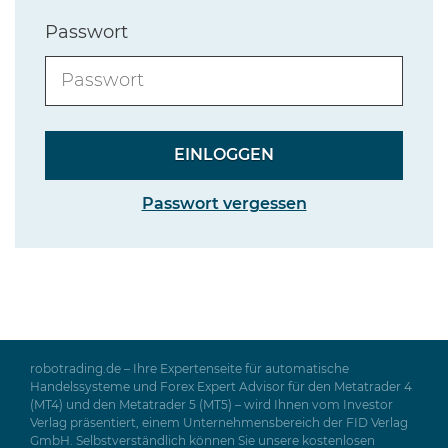
Passwort
Passwort vergessen
robotrading.de – Ihre Expertenseite für automatische
Handelssysteme und Forex Expert Advisor für den Metatrader 4
(MT4) und den Metatrader 5 (MT5) – wird Ihnen vom Investor
Verlag präsentiert, einem Unternehmensbereich der FID Verlag
GmbH. Selbstverständlich können Sie unsere kostenlosen