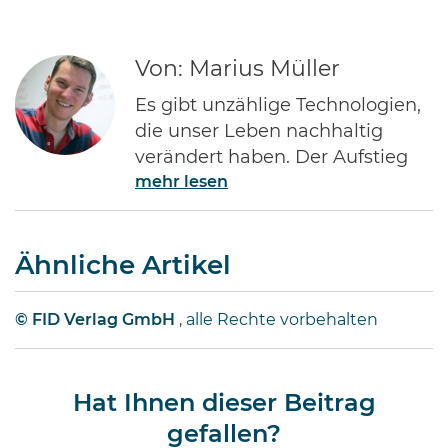
Von: Marius Müller
Es gibt unzählige Technologien,
die unser Leben nachhaltig
verändert haben. Der Aufstieg
mehr lesen
des Internets gehört ohne Frage
zu den Bedeutendsten. Namen
wie Jeff Bezos von Amazon oder
Ähnliche Artikel
Bill Gates von Microsoft dürften
jedem Investor geläufig sein.
Diese Männer haben Imperien
© FID Verlag GmbH
, alle Rechte vorbehalten
erschaffen und gleichzeitig
Millionen von Anlegern auf der
ganzen Welt …
Hat Ihnen dieser Beitrag
gefallen?