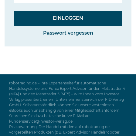
Passwort vergessen
robotrading.de – Ihre Expertenseite für automatische
Handelssysteme und Forex Expert Advisor für den Metatrader 4
(MT4) und den Metatrader 5 (MT5) – wird Ihnen vom Investor
Verlag präsentiert, einem Unternehmensbereich der FID Verlag
GmbH. Selbstverständlich können Sie unsere kostenlosen
eBooks auch unabhängig von einer Mitgliedschaft anfordern.
Schreiben Sie dazu bitte eine kurze E-Mail an:
kundenservice@investor-verlag.de
Risikowarnung: Der Handel mit den auf robotrading.de
vorgestellten Produkten (z.B. Expert Advisor Handelsroboter,