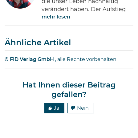
die unser Leben nachhaltig
verändert haben. Der Aufstieg
mehr lesen
des Internets gehört ohne Frage
zu den Bedeutendsten. Namen
wie Jeff Bezos von Amazon oder
Ähnliche Artikel
Bill Gates von Microsoft dürften
jedem Investor geläufig sein.
Diese Männer haben Imperien
© FID Verlag GmbH
, alle Rechte vorbehalten
erschaffen und gleichzeitig
Millionen von Anlegern auf der
ganzen Welt …
Hat Ihnen dieser Beitrag
gefallen?
Ja
Nein