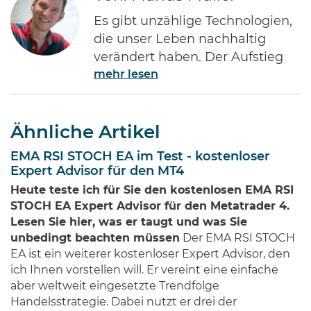
Es gibt unzählige Technologien,
die unser Leben nachhaltig
verändert haben. Der Aufstieg
mehr lesen
des Internets gehört ohne Frage
zu den Bedeutendsten. Namen
wie Jeff Bezos von Amazon oder
Ähnliche Artikel
Bill Gates von Microsoft dürften
jedem Investor geläufig sein.
EMA RSI STOCH EA im Test - kostenloser
Diese Männer haben Imperien
Expert Advisor für den MT4
erschaffen und gleichzeitig
Heute teste ich für Sie den kostenlosen EMA RSI
Millionen von Anlegern auf der
STOCH EA Expert Advisor für den Metatrader 4.
ganzen Welt …
Lesen Sie hier, was er taugt und was Sie
unbedingt beachten müssen
Der EMA RSI STOCH
EA ist ein weiterer kostenloser Expert Advisor, den
ich Ihnen vorstellen will. Er vereint eine einfache
aber weltweit eingesetzte Trendfolge
Handelsstrategie. Dabei nutzt er drei der