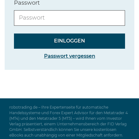
Passwort
Passwort vergessen
robotrading.de – Ihre Expertenseite für automatische
Handelssysteme und Forex Expert Advisor für den Metatrader 4
(MT4) und den Metatrader 5 (MT5) – wird Ihnen vom Investor
Verlag präsentiert, einem Unternehmensbereich der FID Verlag
GmbH. Selbstverständlich können Sie unsere kostenlosen
eBooks auch unabhängig von einer Mitgliedschaft anfordern.