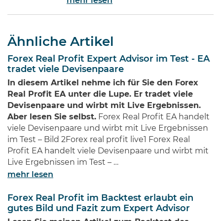
mehr lesen
des Internets gehört ohne Frage
zu den Bedeutendsten. Namen
wie Jeff Bezos von Amazon oder
Ähnliche Artikel
Bill Gates von Microsoft dürften
jedem Investor geläufig sein.
Forex Real Profit Expert Advisor im Test - EA
Diese Männer haben Imperien
tradet viele Devisenpaare
erschaffen und gleichzeitig
In diesem Artikel nehme ich für Sie den Forex
Millionen von Anlegern auf der
Real Profit EA unter die Lupe. Er tradet viele
ganzen Welt …
Devisenpaare und wirbt mit Live Ergebnissen.
Aber lesen Sie selbst.
Forex Real Profit EA handelt
viele Devisenpaare und wirbt mit Live Ergebnissen
im Test – Bild 2Forex real profit live1 Forex Real
Profit EA handelt viele Devisenpaare und wirbt mit
Live Ergebnissen im Test – …
mehr lesen
Forex Real Profit im Backtest erlaubt ein
gutes Bild und Fazit zum Expert Advisor