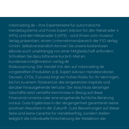
robotrading.de – Ihre Expertenseite für automatische
Handelssysteme und Forex Expert Advisor für den Metatrader 4
(MT4) und den Metatrader 5 (MT5) – wird Ihnen vom Investor
Verlag präsentiert, einem Unternehmensbereich der FID Verlag
GmbH. Selbstverständlich können Sie unsere kostenlosen
eBooks auch unabhängig von einer Mitgliedschaft anfordern.
Schreiben Sie dazu bitte eine kurze E-Mail an:
kundenservice@investor-verlag.de
Risikowarnung: Der Handel mit den auf robotrading.de
vorgestellten Produkten (z.B. Expert Advisor Handelsroboter,
Devisen, CFDs, Futures) birgt ein hohes Risiko für Ihr Vermögen,
bis hin zu einem Totalverlust des eingesetzten Kapitals und
darüber hinausgehende Verluste. Der Abschluss derartiger
Geschäfte setzt vertiefte Kenntnisse in Bezug auf diese
Finanzinstrumente oder eine eingehende fachliche Beratung
voraus. Gute Ergebnisse in der Vergangenheit garantieren keine
positiven Resultate in der Zukunft. Gute Bewertungen auf dieser
Seite sind keine Garantie für Handelserfolg, sondern stellen
lediglich die individuelle Einschätzung der Redaktion dar.