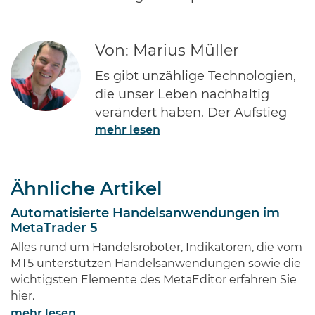
Von: Marius Müller
Es gibt unzählige Technologien,
die unser Leben nachhaltig
verändert haben. Der Aufstieg
mehr lesen
des Internets gehört ohne Frage
zu den Bedeutendsten. Namen
wie Jeff Bezos von Amazon oder
Ähnliche Artikel
Bill Gates von Microsoft dürften
jedem Investor geläufig sein.
Automatisierte Handelsanwendungen im
Diese Männer haben Imperien
MetaTrader 5
erschaffen und gleichzeitig
Alles rund um Handelsroboter, Indikatoren, die vom
Millionen von Anlegern auf der
MT5 unterstützen Handelsanwendungen sowie die
ganzen Welt …
wichtigsten Elemente des MetaEditor erfahren Sie
hier.
mehr lesen