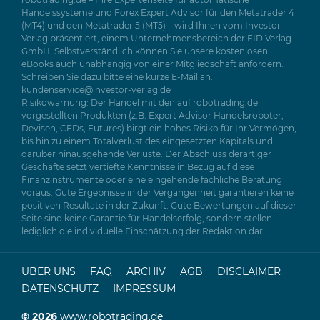
robotrading.de – Ihre Expertenseite für automatische
Handelssysteme und Forex Expert Advisor für den Metatrader 4
(MT4) und den Metatrader 5 (MT5) – wird Ihnen vom Investor
Verlag präsentiert, einem Unternehmensbereich der FID Verlag
GmbH. Selbstverständlich können Sie unsere kostenlosen
eBooks auch unabhängig von einer Mitgliedschaft anfordern.
Schreiben Sie dazu bitte eine kurze E-Mail an:
kundenservice@investor-verlag.de
Risikowarnung: Der Handel mit den auf robotrading.de
vorgestellten Produkten (z.B. Expert Advisor Handelsroboter,
Devisen, CFDs, Futures) birgt ein hohes Risiko für Ihr Vermögen,
bis hin zu einem Totalverlust des eingesetzten Kapitals und
darüber hinausgehende Verluste. Der Abschluss derartiger
Geschäfte setzt vertiefte Kenntnisse in Bezug auf diese
Finanzinstrumente oder eine eingehende fachliche Beratung
voraus. Gute Ergebnisse in der Vergangenheit garantieren keine
positiven Resultate in der Zukunft. Gute Bewertungen auf dieser
Seite sind keine Garantie für Handelserfolg, sondern stellen
lediglich die individuelle Einschätzung der Redaktion dar.
ÜBER UNS
FAQ
ARCHIV
AGB
DISCLAIMER
DATENSCHUTZ
IMPRESSUM
© 2026
www.robotrading.de