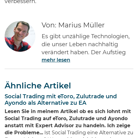
verbessern.
Von: Marius Müller
Es gibt unzählige Technologien,
die unser Leben nachhaltig
verändert haben. Der Aufstieg
mehr lesen
des Internets gehört ohne Frage
zu den Bedeutendsten. Namen
wie Jeff Bezos von Amazon oder
Ähnliche Artikel
Bill Gates von Microsoft dürften
jedem Investor geläufig sein.
Social Trading mit eToro, Zulutrade und
Diese Männer haben Imperien
Ayondo als Alternative zu EA
erschaffen und gleichzeitig
Lesen Sie in meinem Artikel ob es sich lohnt mit
Millionen von Anlegern auf der
Social Trading auf eToro, Zulutrade und Ayondo
ganzen Welt …
anstatt mit Expert Advisor zu handeln. Ich zeige
die Probleme...
Ist Social Trading eine Alternative zu