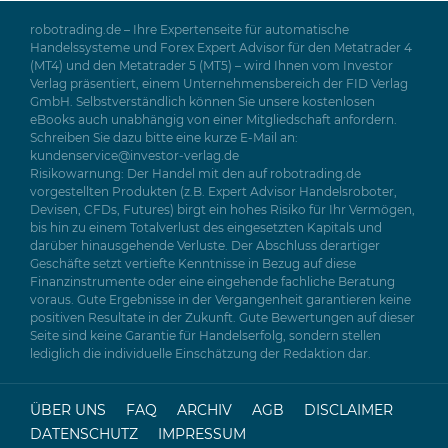
robotrading.de – Ihre Expertenseite für automatische
Handelssysteme und Forex Expert Advisor für den Metatrader 4
(MT4) und den Metatrader 5 (MT5) – wird Ihnen vom Investor
Verlag präsentiert, einem Unternehmensbereich der FID Verlag
GmbH. Selbstverständlich können Sie unsere kostenlosen
eBooks auch unabhängig von einer Mitgliedschaft anfordern.
Schreiben Sie dazu bitte eine kurze E-Mail an:
kundenservice@investor-verlag.de
Risikowarnung: Der Handel mit den auf robotrading.de
vorgestellten Produkten (z.B. Expert Advisor Handelsroboter,
Devisen, CFDs, Futures) birgt ein hohes Risiko für Ihr Vermögen,
bis hin zu einem Totalverlust des eingesetzten Kapitals und
darüber hinausgehende Verluste. Der Abschluss derartiger
Geschäfte setzt vertiefte Kenntnisse in Bezug auf diese
Finanzinstrumente oder eine eingehende fachliche Beratung
voraus. Gute Ergebnisse in der Vergangenheit garantieren keine
positiven Resultate in der Zukunft. Gute Bewertungen auf dieser
Seite sind keine Garantie für Handelserfolg, sondern stellen
lediglich die individuelle Einschätzung der Redaktion dar.
ÜBER UNS
FAQ
ARCHIV
AGB
DISCLAIMER
DATENSCHUTZ
IMPRESSUM